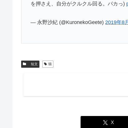
を押さえ、自分がクルクル回る。パカっ)
— 永野沙紀 (@KuronekoGeete)
2019年8
短文
猫
X