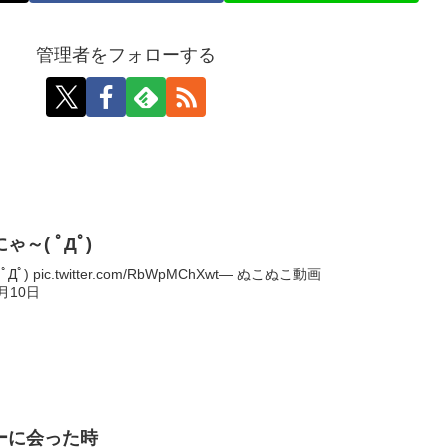
管理者をフォローする
～( ﾟДﾟ)
pic.twitter.com/RbWpMChXwt— ぬこぬこ動画
1月10日
ーに会った時