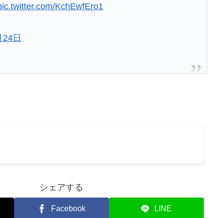
pic.twitter.com/KchEwfEro1
月24日
シェアする
Facebook
LINE