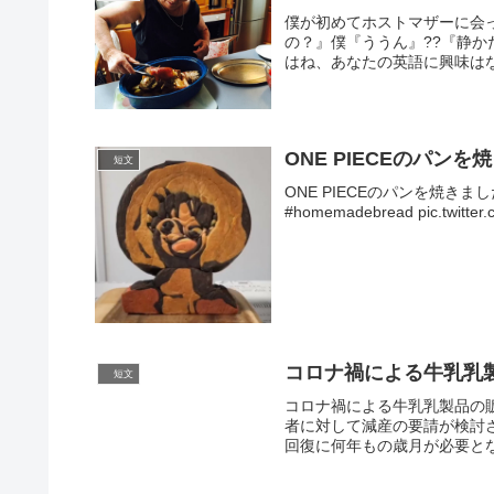
僕が初めてホストマザーに会っ
の？』僕『ううん』??『静か
はね、あなたの英語に興味はな
ONE PIECEのパンを
短文
ONE PIECEのパンを焼きました?
#homemadebread pic.twitter.
コロナ禍による牛乳乳
短文
コロナ禍による牛乳乳製品の
者に対して減産の要請が検討
回復に何年もの歳月が必要とな