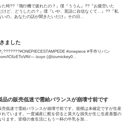
た時??『飛行機で疲れたの？』僕『ううん』??『お腹空いた
だけど、どうしたの？』僕『いや、英語に自信なくて…』??『私
いの。あなたの話が聞きたいだけ』その日...
焼きました
??????#ONEPIECESTAMPEDE #onepiece #手作りパン
com/IC6zEToVAV— izuyo (@izumickey0...
製品の販売低迷で需給バランスが崩壊寸前です
販売低迷で需給バランスが崩壊寸前です。規模は未確定ですが生産
されています。一度減産に舵を切ると莫大な損失が生じ生産基盤の
ります。皆様の食生活にもう一杯の牛乳を加...