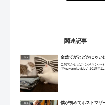
関連記事
全然てがとどかにゃいにゃ
短文
全然てがとどかにゃいにゃ～( ﾟДﾟ) 
(@nukonukovideo) 2019年1
僕が初めてホストマザ
短文