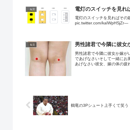
電灯のスイッチを見れ
短文
電灯のスイッチを見ればその
pic.twitter.com/kaIWpHSj
男性諸君で今隣に彼女
短文
男性諸君で今隣に彼女か嫁が
であげなさいそして一緒にお
あげなさい彼女、嫁の体の疲れ
鶴竜の3Pシュート上手くて笑う