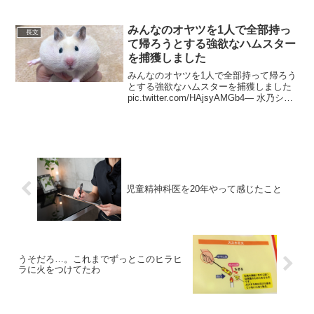
このままここに行って手続きしてください。児童手当は受...
みんなのオヤツを1人で全部持っ
長文
て帰ろうとする強欲なハムスター
を捕獲しました
みんなのオヤツを1人で全部持って帰ろう
とする強欲なハムスターを捕獲しました
pic.twitter.com/HAjsyAMGb4— 水乃シロ
(@siro_mizno) June 25, 2020 他の2匹が
別荘に隠してたオヤツ全部探して頬...
児童精神科医を20年やって感じたこと
うそだろ…。これまでずっとこのヒラヒ
ラに火をつけてたわ