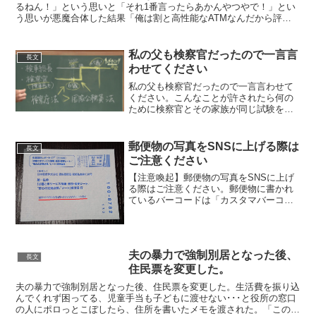
るねん！」という思いと「それ1番言ったらあかんやつやで！」とい
う思いが悪魔合体した結果「俺は割と高性能なATMなんだから評価
しろよ」と合体事故を起こした。喧嘩はするけど妻とは仲良...
私の父も検察官だったので一言言
長文
わせてください
私の父も検察官だったので一言言わせて
ください。こんなことが許されたら何の
ために検察官とその家族が同じ試験を合
格した弁護士よりもずっと安月給で2年事
に他県に引っ越して中立性を保ち、もら
ったお中元をそのまま母が頭を下げて返
郵便物の写真をSNSに上げる際は
長文
しに行ったか。#検察庁...
ご注意ください
【注意喚起】郵便物の写真をSNSに上げ
る際はご注意ください。郵便物に書かれ
ているバーコードは「カスタマバーコー
ド」と言って【郵便番号・番地・部屋番
号】等の数字情報が含まれています。文
字の住所を隠しても、アプリを使えば住
所がバレてしましますの...
夫の暴力で強制別居となった後、
長文
住民票を変更した。
夫の暴力で強制別居となった後、住民票を変更した。生活費を振り込
んでくれず困ってる、児童手当も子どもに渡せない･･･と役所の窓口
の人にポロっとこぼしたら、住所を書いたメモを渡された。「この後