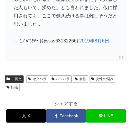
た人もいて、揉めた」とも言われました。仮に採
用されても、ここで働き続ける事は難しそうだと
思いました…
— (ノ∀`)ﾀﾊｰ (@ssss63132266)
2019年8月6日
長文
セクハラ
パワハラ
女性
女性の悩み
転職
シェアする
X
Facebook
LINE