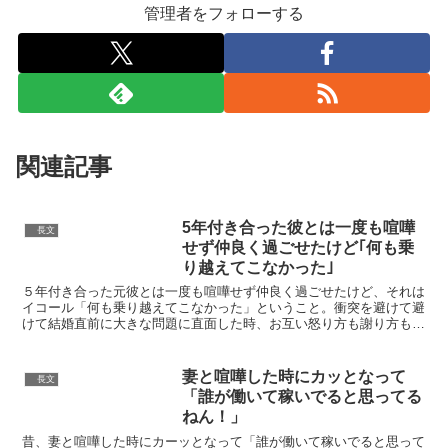
管理者をフォローする
関連記事
5年付き合った彼とは一度も喧嘩
長文
せず仲良く過ごせたけど｢何も乗
り越えてこなかった｣
５年付き合った元彼とは一度も喧嘩せず仲良く過ごせたけど、それは
イコール「何も乗り越えてこなかった」ということ。衝突を避けて避
けて結婚直前に大きな問題に直面した時、お互い怒り方も謝り方も意
見のすり合わせ方も分からずあっさり破局。「課題を乗り越...
妻と喧嘩した時にカッとなって
長文
「誰が働いて稼いでると思ってる
ねん！」
昔、妻と喧嘩した時にカーッとなって「誰が働いて稼いでると思って