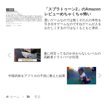
「スプラトゥーン2」のAmazon
長文
レビューめちゃくちゃ怖い
悪いゲームなのでは無くその人の本性を
引き出すゲームなのですねゲームが人を
おかしくするのではなくもともと潜在的
に異常がある人がゲームで発覚そして
「自分は悪くない。ゲームが悪い！」と
— かゆいうま (@kayuiuma) June 6,
202...
遂に何言ってるのか分からないレベルの
高齢者ドライバーが出現
中国武術をアフリカの子供に教えた結果
ホーム
長文