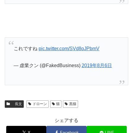
これですね
pic.twitter.com/SVd8oJPbmV
— 虚業クン (@FakedBusiness)
2019年8月6日
長文
ドローン
猫
黒猫
シェアする
X
Facebook
LINE