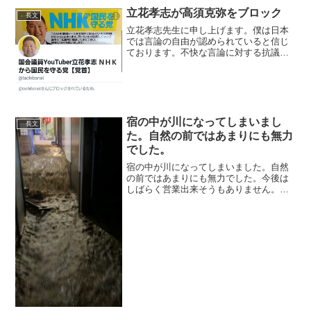
立花孝志が高須克弥をブロック
長文
立花孝志先生に申し上げます。僕は日本
では言論の自由が認められていると信じ
ております。不快な言論に対する抗議も
自由です。しかし営業中の仕事場にアポ
イントもなく押し掛け妨害する自由まで
は認められないと存じます。僕がマツコ
さんの立場なら迷わず警察...
宿の中が川になってしまいまし
長文
た。自然の前ではあまりにも無力
でした。
宿の中が川になってしまいました。自然
の前ではあまりにも無力でした。今後は
しばらく営業出来そうもありません。コ
ロナ禍の中踏ん張って来ましたが、流石
に心が折れそうです。
pic.twitter.com/J8pjAr2hxx— わんこ連れ
専用旅館...