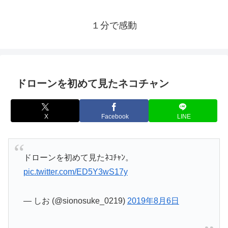
１分で感動
ドローンを初めて見たネコチャン
X
Facebook
LINE
ドローンを初めて見たﾈｺﾁｬﾝ。
pic.twitter.com/ED5Y3wS17y
— しお (@sionosuke_0219)
2019年8月6日