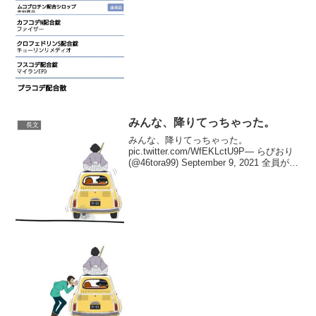
みんな、降りてっちゃった。
長文
みんな、降りてっちゃった。
pic.twitter.com/WfEKLctU9P— らびおり
(@46tora99) September 9, 2021 全員が降
りた後、戻ってきたルパン達(新しい中の
人)が車をピカピカにしてまた乗り込んで
走...