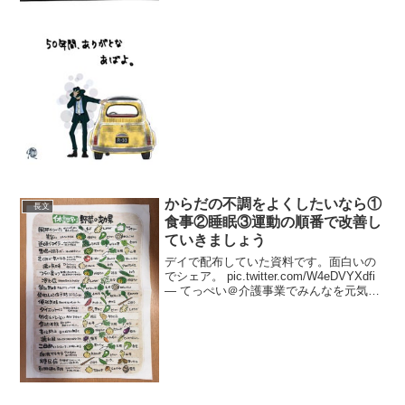
からだの不調をよくしたいなら①
長文
食事②睡眠③運動の順番で改善し
ていきましょう
デイで配布していた資料です。面白いの
でシェア。 pic.twitter.com/W4eDVYXdfi
— てっぺい＠介護事業でみんなを元気に
(@teppei_bestlife) June 11, 2021 疲れや
すい人。からだの不調をよくし...