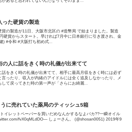
があると思われてないんだなってそのまま...
入った硬貨の製造
貨の製造が11日、大阪市北区の #造幣局 で始まりました。製造
00円硬貨からスタート。早ければ7月中に日本銀行に引き渡され、金
 #令和 #大阪打ち初め式...
街の人に話をきく時の礼儀が出来てて
に話をきく時の礼儀が出来てて、相手に最高月収をきく時には必ず
と言ったり、収入が内緒のアイドルには全く追及しなかったり、メ
して戻ってきた時の第一声が「さらにお綺麗...
ように売れていた薬局のティッシュ5箱
のトイレットペーパーを買いだめなんかするなよバカ??一瞬オイル
er.com/fvX0qMLdDO— しょーさん。 (@shosan0051) 2019年9