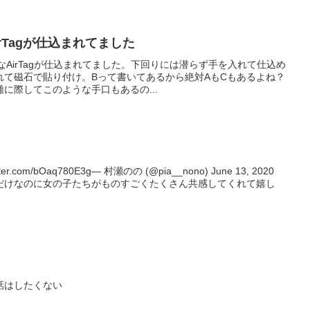
rTagが仕込まれてました
なAirTagが仕込まれてました。下回りには潜らず手を入れて仕込め
れて磁石で貼り付け。Bって書いてあるから絶対AもCもあるよね？
に際してこのような手口もあるの...
.com/bOaq780E3g— 村瀬のの (@pia__nono) June 13, 2020
だけなのに女の子たちがものすごくたくさん共感してくれて嬉し
話はしたくない