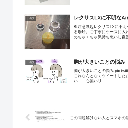
レクサスLXに不明なAi
長文
※注意喚起レクサスLXに不明
る場所。ご丁寧にケースに入
めちゃくちゃ気持ち悪いし盗難
胸が大きいことの悩み
長文
胸が大きいことの悩み pic.twitter
これなんとなくツイートした
い……心無いリ...
この問題解けない人とスマホの