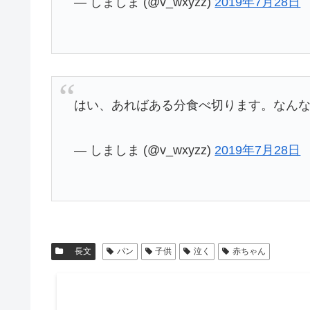
— しましま (@v_wxyzz)
2019年7月28日
はい、あればある分食べ切ります。なん
— しましま (@v_wxyzz)
2019年7月28日
長文
パン
子供
泣く
赤ちゃん