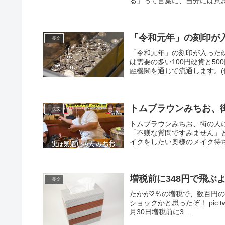
る」って言葉に、自分には意思
「令和元年」の刻印が
長文
「令和元年」の刻印が入った硬
は需要の多い100円硬貨と5
融機関を通じて流通します。(健)
トムブラウンみちお、
長文
トムブラウンみちお、街の人
「不躾な質問ですみません」
イクをしたい奥様のメイク待ち
増税前に348円で飛ぶ
長文
たかが2％の増税で、数百円
ショックかと思ったぞ！ pic.twitt
月30日増税前に3...