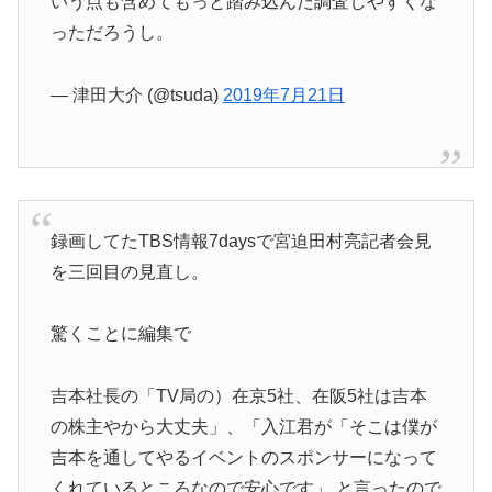
いう点も含めてもっと踏み込んだ調査しやすくな
っただろうし。
— 津田大介 (@tsuda)
2019年7月21日
録画してたTBS情報7daysで宮迫田村亮記者会見
を三回目の見直し。
驚くことに編集で
吉本社長の「TV局の）在京5社、在阪5社は吉本
の株主やから大丈夫」、「入江君が「そこは僕が
吉本を通してやるイベントのスポンサーになって
くれているところなので安心です」 と言ったので