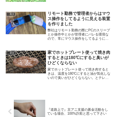
リモート勤務で管理者からはマウ
長文
ス操作をしてるように見える装置
を作りました
弊社はリモート勤務の際にPCのスリープ
とか操作中とかが管理者にバレる環境な
ので、常にマウス操作をしてるように見
える装置を作りました。
pic.twitter.com/cYqoAHb6SB— 赤祖父
(赤ソファ) (@akasofa) 202...
家でホットプレート使って焼き肉
長文
するときは180℃にすると臭いが
ひどくならない
家でホットプレート使って焼き肉すると
きは、温度を180℃にすると油が気化しな
いので臭いがひどくならない。とテレビ
で見て試したらマジで、油の飛び散りも
ほとんどなくて感動している。—
HaniwaFactory【野生のTシャツ作家】
(@han...
『道路上で』京アニ支援の募金活動をし
ている場合、100%詐欺と思って下さい