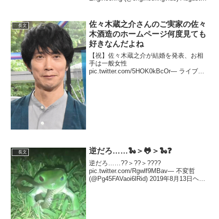
15, 2020風で動くのです。風邪で動く...
佐々木蔵之介さんのご実家の佐々
長文
木酒造のホームページ何度見ても
好きなんだよね
【祝】佐々木蔵之介が結婚を発表、お相
手は一般女性
pic.twitter.com/5HOK0kBcOr— ライブド
アニュース (@livedoornews) October 30,
2021 【祝】佐々木蔵之介が結婚報告「ゆ
っくり年を重ねる...
逆だろ……🐍＞🐸＞🐍❓
長文
逆だろ……??＞??＞????
pic.twitter.com/Rgwlf9MBav— 不変哲
(@Pg45FAVaoi6lRid) 2019年8月13日ヘビ
とカエルはお互いに天敵、大きさによる
みたいですね pic.twitter.com/q...