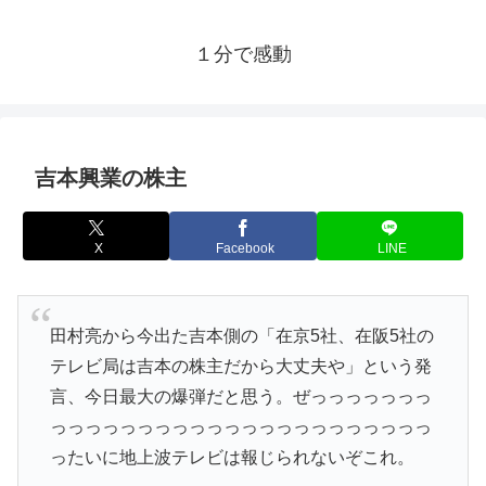
１分で感動
吉本興業の株主
X
Facebook
LINE
田村亮から今出た吉本側の「在京5社、在阪5社の
テレビ局は吉本の株主だから大丈夫や」という発
言、今日最大の爆弾だと思う。ぜっっっっっっっ
っっっっっっっっっっっっっっっっっっっっっっ
ったいに地上波テレビは報じられないぞこれ。