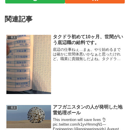
関連記事
タクドラ初めて10ヶ月、世間がい
長文
う底辺職の給料です。
底辺の仕事ねぇ…まぁ、やり始めるまで
は確かに世間体悪いかなぁと思ったけれ
ど。職業に貴賤無しだよね。タクドラ初
めて10ヶ月、世間がいう底辺職の給料で
す。1日6時間休憩したとしても怒られ
ず、自分のペースで働ける。プライベー
トも充実する。こんな最...
アフガニスタンの人が発明した地
長文
雷処理ボール
This invention will save lives 👌
pic.twitter.com/k1yvHmmqN1—
Engineering (@engineeringvids) August