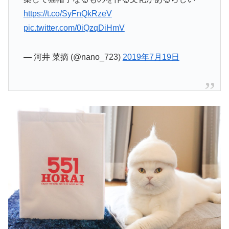
https://t.co/SyFnQkRzeV
pic.twitter.com/0iQzqDiHmV
— 河井 菜摘 (@nano_723)
2019年7月19日