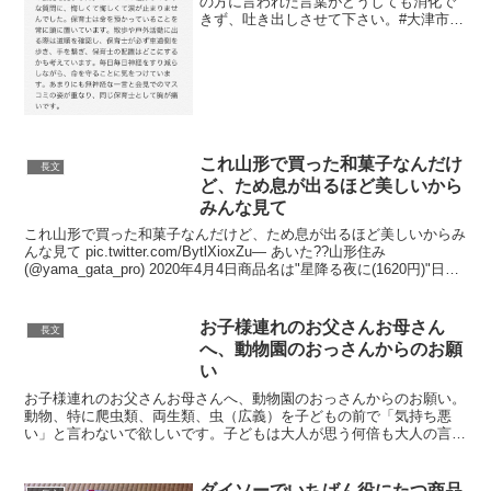
の方に言われた言葉がどうしても消化で
きず、吐き出しさせて下さい。#大津市 #
会見 #保育園 #大津の事故 #記者会見 #園
児の列 #園長先生 #保育士
pic.twitter.com/LAF12w4icg...
これ山形で買った和菓子なんだけ
長文
ど、ため息が出るほど美しいから
みんな見て
これ山形で買った和菓子なんだけど、ため息が出るほど美しいからみ
んな見て pic.twitter.com/BytlXioxZu— あいた??山形住み
(@yama_gata_pro) 2020年4月4日商品名は"星降る夜に(1620円)"日
本...
お子様連れのお父さんお母さん
長文
へ、動物園のおっさんからのお願
い
お子様連れのお父さんお母さんへ、動物園のおっさんからのお願い。
動物、特に爬虫類、両生類、虫（広義）を子どもの前で「気持ち悪
い」と言わないで欲しいです。子どもは大人が思う何倍も大人の言葉
に影響を受けます。その子の中での判断ではなく、大人が「気...
ダイソーでいちばん役にたつ商品