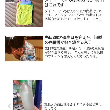
長文
はこれです
ダイソーでいちばん役にたつ商品はこれ
です。クイックルワイパーに装着すれば
水拭きがめちゃくちゃ捗ります。ウェッ
トシート要らなくなります。お寺の雑巾
がけは毎日これでやっています。
pic.twitter.com/sCljw35CKV— カレー坊...
先日3歳の誕生日を迎えた、旧型
長文
の扇風機が好き過ぎる息子
先日3歳の誕生日を迎えた、旧型の扇風機
が好き過ぎる息子。 そんな息子に扇風機
のオモチャを教えてくださった皆様、本
当にありがとうございました！また嬉し
過ぎて泣いてます。。
pic.twitter.com/l39m1QCHtj— なみそ
(@o...
東北大の自販機冷えすぎて過冷却状態に
なってる