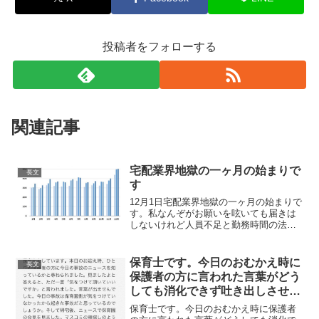
投稿者をフォローする
関連記事
宅配業界地獄の一ヶ月の始まりで
長文
す
12月1日宅配業界地獄の一ヶ月の始まりで
す。私なんぞがお願いを呟いても届きは
しないけれど人員不足と勤務時間の法的
拘束でがんじがらめの社員とそれをカバ
ーする委託ドライバー諸氏には文字通り
地獄です。お願い。一度で受け取ってく
保育士です。今日のおむかえ時に
長文
ださい。宅配ボックス...
保護者の方に言われた言葉がどう
しても消化できず吐き出しさせて
下さい
保育士です。今日のおむかえ時に保護者