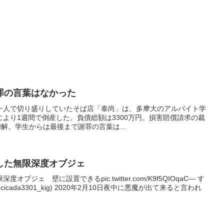
罪の言葉はなかった
一人で切り盛りしていたそば店「泰尚」は、多摩大のアルバイト学
より1週間で倒産した。負債総額は3300万円。損害賠償請求の裁
解。学生からは最後まで謝罪の言葉は...
した無限深度オブジェ
ジェ 壁に設置できるpic.twitter.com/K9f5QIOqaC— す
cada3301_kig) 2020年2月10日夜中に悪魔が出て来ると言われ