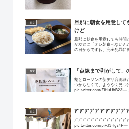
旦那に朝食を用意して
長文
けど
旦那に朝食を用意しても時間
が友達に「オレ朝食べないん
の日からですね、完全犯罪に興味を
「点線まで剥がして」
長文
割とローソンの新デザ容認派
つからなくて、ようやく見つ
pic.twitter.com/ZlHuUhB23
ｱﾞｱﾞｱﾞｱﾞｱﾞｱﾞｱﾞｱ
長文
ｱﾞｱﾞｱﾞｱﾞｱﾞｱﾞｱﾞｱﾞｱﾞ
pic.twitter.com/piFJ3Hgs