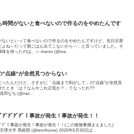
も時間がないと食べないので作るのをやめたんです
がないといって食べないので作るのをやめたんですけど、先日旦那
だよね～だって朝ごはん出てこないから～」と言っていました。そ
持ったのは。— maron (@ma...
の”点線”が全然見つからない
だったんだけど、さすがに「点線まで剥がして」の"点線"が全然見
けたとき「は？なんやこれ正気か？」てなったわ??
i— 浅羽なち (@nac...
ﾞｱﾞｱﾞｱﾞｱﾞｱﾞｱﾞｱﾞ！事故が発生！事故が発生！！
ｱﾞｱﾞｱﾞｱﾞｱﾞｱﾞ！事故が発生！事故が発生！！(この後無事捕まえました)
4F— 天理大学 馬術部 (@tenrihorse) 2020年5月30日ば...