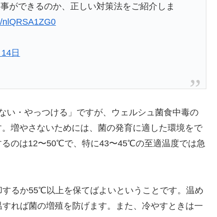
す事ができるのか、正しい対策法をご紹介しま
com/nlQRSA1ZG0
月14日
さない・やっつける」ですが、ウェルシュ菌食中毒の
す。増やさないためには、菌の発育に適した環境をで
のは12〜50℃で、特に43〜45℃の至適温度では急
却するか55℃以上を保てばよいということです。温め
温すれば菌の増殖を防げます。また、冷やすときは一