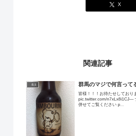
X
関連記事
群馬のマジで何言ってる
長文
皆様！！！お待たせしておりま
pic.twitter.com/n7xLx
併せてご覧ください p...