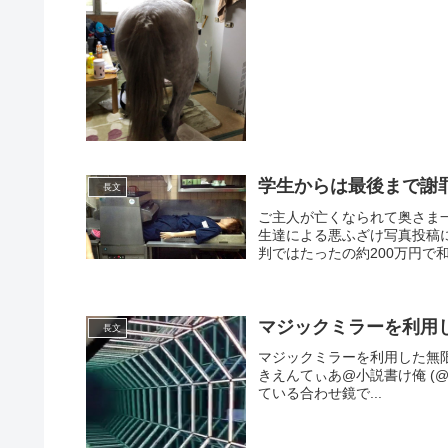
学生からは最後まで謝
長文
ご主人が亡くなられて奥さま
生達による悪ふざけ写真投稿に
判ではたったの約200万円で和
マジックミラーを利用
長文
マジックミラーを利用した無限深度オブ
きえんてぃあ@小説書け俺 (@ci
ている合わせ鏡で...