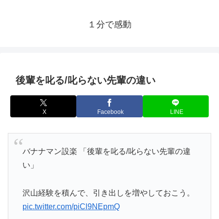
１分で感動
後輩を叱る/叱らない先輩の違い
X
Facebook
LINE
バナナマン設楽 「後輩を叱る/叱らない先輩の違
い」
沢山経験を積んで、引き出しを増やしておこう。
pic.twitter.com/piCl9NEpmQ