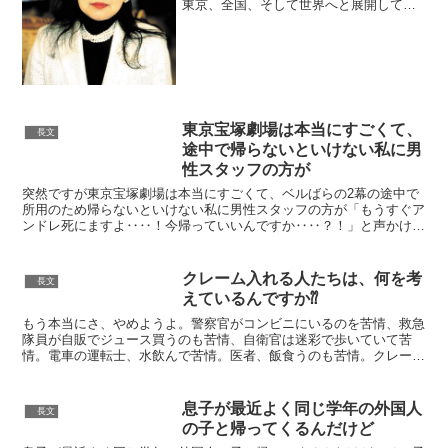
東京、全国、そして世界へと展開してい
き、現在ではホテル業界で、収益率世界
一のホテルにまで成長を遂げています。
仕事の場では、夫であるアパグループ代
表、元谷外志雄（もとや...
東京宝塚劇場は本当にすごくて、
長文
途中で帰らないといけない私に男
性スタッフの方が
突然ですが東京宝塚劇場は本当にすごくて、ベルばらの2幕の途中で
所用のため帰らないといけない私に男性スタッフの方が「もうすぐア
ンドレ死にますよ‥‥！今帰っていいんですか‥‥？！」と声かけし
てくれて、思わず「えっ、あと何分で死にますか」と聞いた...
クレーム入れる人たちは、何を考
長文
えているんですか⁇
もう本当にさ、やめようよ。警察官がコンビニにいるのを苦情、救急
隊員が自販でジュース買うのも苦情、自衛官は迷彩で歩いていて苦
情。電車の運転士、水飲んで苦情。医者、飯食うのも苦情。クレーム
入れる人たちは、何を考えているんですか?彼らを人間だと思...
息子が最近よく同じ学年の外国人
長文
の子と帰ってくるんだけど