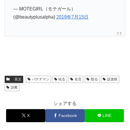
— MOTEGIRL（モテガール）
(@beautyplusalpha)
2019年7月15日
長文
バナナマン
叱る
名言
怒る
設楽統
説教
シェアする
X
Facebook
LINE