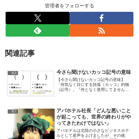
管理者をフォローする
関連記事
今さら聞けないカッコ記号の意味
長文
【今さら聞けないカッコ記号の意味】
「何気なく目にする括弧（カッコ）約物
（記号）。『何となく使用してません
か？』」［注釈］主な使用用途を記載し
ました。これ以外では使用できない訳で
はないのでその点ご了承ください??ア
レ？コレ！デザインvol.4...
アパホテル社長「どんな悪いこと
長文
が起こっても、世界の終わりがや
ってきたわけではない」
アパホテルは北陸の小さなビジネスホテ
ルとして産声を上げましたが、その後、