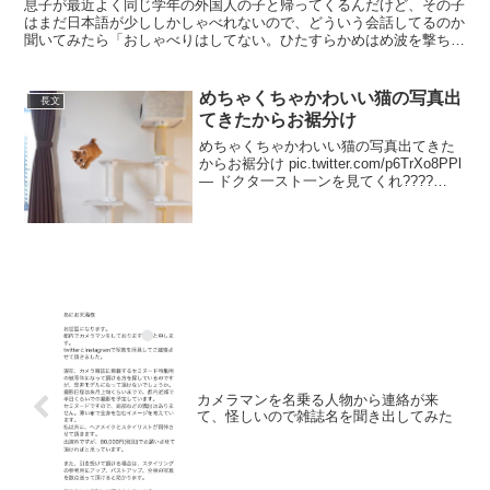
息子が最近よく同じ学年の外国人の子と帰ってくるんだけど、その子
はまだ日本語が少ししかしゃべれないので、どういう会話してるのか
聞いてみたら「おしゃべりはしてない。ひたすらかめはめ波を撃ち合
ってる」って言われて子供ってすげぇな最高だなと思いまし...
めちゃくちゃかわいい猫の写真出
長文
てきたからお裾分け
めちゃくちゃかわいい猫の写真出てきた
からお裾分け pic.twitter.com/p6TrXo8PPl
— ドクタ一スト一ンを見てくれ????
(@Nao_2778) 2020年3月25日かわいいか
らもっと見て pic.twitter.com...
カメラマンを名乗る人物から連絡が来
て、怪しいので雑誌名を聞き出してみた