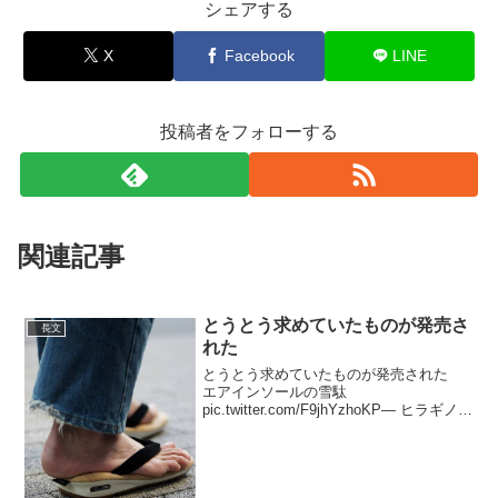
シェアする
X
Facebook
LINE
投稿者をフォローする
関連記事
とうとう求めていたものが発売さ
長文
れた
とうとう求めていたものが発売された
エアインソールの雪駄
pic.twitter.com/F9jhYzhoKP— ヒラギノ游
ゴ (@1001second) 2020年3月18日こち亀
思い出しました?? pic.twitter.com/lGY...