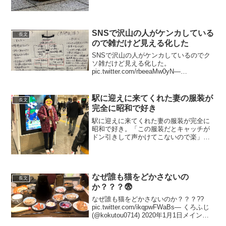
SNSで沢山の人がケンカしている
長文
ので雑だけど見える化した
SNSで沢山の人がケンカしているのでク
ソ雑だけど見える化した。
pic.twitter.com/rbeeaMw0yN—
arakawa+_+weave (@mueniere) 2020年5
月2日なんで人はこんなにも「自分の考え
が正しい」と思...
駅に迎えに来てくれた妻の服装が
長文
完全に昭和で好き
駅に迎えに来てくれた妻の服装が完全に
昭和で好き。「この服装だとキャッチが
ドン引きして声かけてこないので楽」と
謎のライフハックも得ていた。
pic.twitter.com/6w5jQP598F— サカン@
世界の打楽器 (@wyrm06) 20...
なぜ誰も猫をどかさないの
長文
か？？？😨
なぜ誰も猫をどかさないのか？？？??
pic.twitter.com/ikqpwFWaBs— くろふじ
(@kokutou0714) 2020年1月1日メインデ
ィッシュです— くろふじ