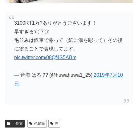
3100RT1万?ありがとうございます！
早すぎる:( ;´?`;):
毛並みは鉄筆で彫って（紙に溝を彫って）その後
に塗ることで表現してます。
pic.twitter.com/08Qf4S5ABm
— 音海 はる ?? (@huwahuwa1_25)
2019年7月10
日
長文
色鉛筆
虎