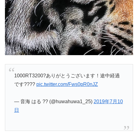
1000RT3200?ありがとうございます！途中経過
です????
pic.twitter.com/Fws0pR0nJZ
— 音海 はる ?? (@huwahuwa1_25)
2019年7月10
日