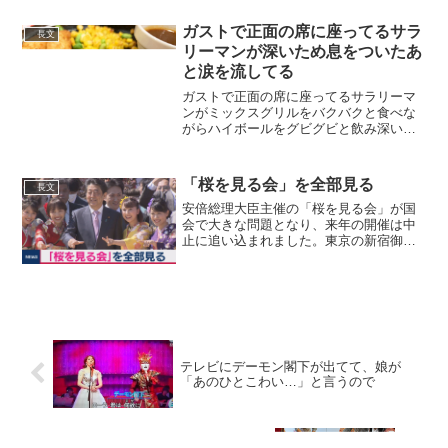
(@kokutou0714) 2020年1月1日むしろ...
ガストで正面の席に座ってるサラ
長文
リーマンが深いため息をついたあ
と涙を流してる
ガストで正面の席に座ってるサラリーマ
ンがミックスグリルをバクバクと食べな
がらハイボールをグビグビと飲み深いた
め息をついたあと涙を流してるんだけど
ファミレスで出していい緊張感じゃない
だろ— 国立はるるんぽ大学 (@ah44444h)
「桜を見る会」を全部見る
長文
2019...
安倍総理大臣主催の「桜を見る会」が国
会で大きな問題となり、来年の開催は中
止に追い込まれました。東京の新宿御苑
で毎年４月に開催される「桜を見る会」
は第２次安倍内閣で規模が拡大し、今年
は、およそ１万8,000人が参加しました。
招待客は、各界の功...
テレビにデーモン閣下が出てて、娘が
「あのひとこわい…」と言うので