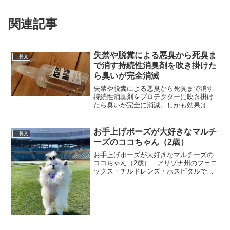
関連記事
失禁や脱糞による悪臭から死臭ま
長文
で消す持続性消臭剤を吹き掛けた
ら臭いが完全消滅
失禁や脱糞による悪臭から死臭まで消す
持続性消臭剤をプロテクターに吹き掛け
たら臭いが完全に消滅。しかも効果は数
ヶ月持続。介護用品なので無害で直接肌
にかけても大丈夫。スポーツ用に改良し
てもらってます。来店された方は無料お
お手上げポーズが大好きなマルチ
長文
試しオッケーです！ pi...
ーズのココちゃん（2歳）
お手上げポーズが大好きなマルチーズの
ココちゃん（2歳） アリゾナ州のフェニ
ックス・チルドレンズ・ホスピタルで働
く認定セラピードッグ
pic.twitter.com/HPxQLafI0F— あーつ
(@blackflagcrz) 2020年3...