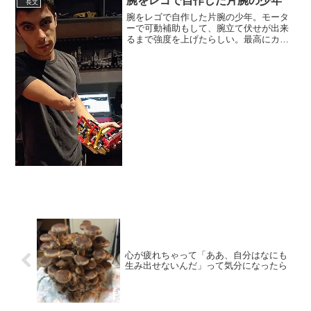
腕をレゴで自作した片腕の少年
長文
腕をレゴで自作した片腕の少年。モータ
ーで可動補助もして、腕立て伏せが出来
るまで強度を上げたらしい。最高にカッ
コイイ生き方だ。
pic.twitter.com/JIM08NeJPa あまど＠
Timers inc. CTO (家族アプリFamm運...
心が疲れちゃって「ああ、自分はなにも
生み出せないんだ」って気分になったら