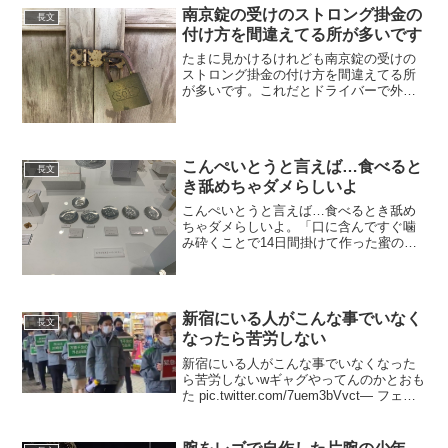
南京錠の受けのストロング掛金の
長文
付け方を間違えてる所が多いです
たまに見かけるけれども南京錠の受けの
ストロング掛金の付け方を間違えてる所
が多いです。これだとドライバーで外さ
れてしまいます。正しくはビス穴が内側
に来るように取り付けましょう。
pic.twitter.com/9chHjqF32t— チカモリ...
こんぺいとうと言えば…食べると
長文
き舐めちゃダメらしいよ
こんぺいとうと言えば…食べるとき舐め
ちゃダメらしいよ。「口に含んですぐ噛
み砕くことで14日間掛けて作った蜜の層
を味わえるんです」って日本で唯一の金
平糖専門店『緑寿庵清水』の女将さんに
教わったんだよね。京都以外に銀座にも
お店あるんだけど、めっ...
新宿にいる人がこんな事でいなく
長文
なったら苦労しない
新宿にいる人がこんな事でいなくなった
ら苦労しないwギャグやってんのかとおも
た pic.twitter.com/7uem3bVvct— フェン
ディ君〆雑菌?? (@jiyudaa) January 8,
2021 都の職員の使い方間違ってない...