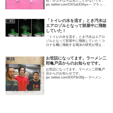
役」が上手な子は見たことがないです。
pic.twitter.com/OXGaUOrhyx— ブラック
ベルトアカデミー SG????
(@black_belt_sg) August 8, 2021 “受け...
「トイレの水を流す」とき汚水は
長文
エアロゾルとなって部屋中に飛散
していた！
「トイレの水を流す」とき汚水はエアロ
ゾルとなって部屋中に飛散していた！コ
ロナを機に飛散する飛沫の研究が増えて
きました。米コロラド大はこの技術でト
イレの水を流した瞬間を調査。あまり考
えたくない事実ですが研究者は「ロケッ
お世話になってます。ラーメン二
長文
トの噴射みたいだった」と...
郎亀戸店からのお知らせです。
お世話になってます。ラーメン二郎亀戸
店からのお知らせです。
pic.twitter.com/8J0T9n35lj— ラーメン二
郎亀戸店 (@jiro_kame) 2020年3月14日去
年くらいから大盛りや野菜マシマシ、ま
たはその両方を注文し...