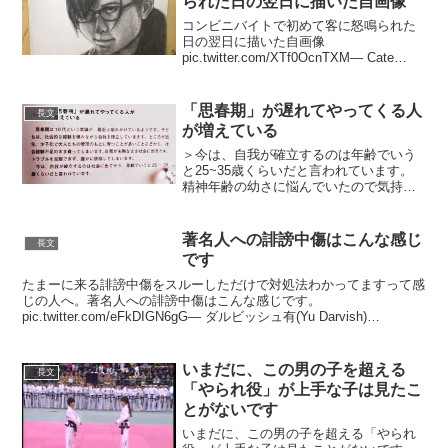
られた日の翌日に描いた自画像
コンビニバイトで初めて客に怒鳴られた
日の翌日に描いた自画像
pic.twitter.com/XTf0OcnTXM— Cate
s???h???i???m???i???z???u???
(@36_shimizu) February 6, 20...
「思春期」が遅れてやってくる人
長文
が増えている
＞今は、自我が確立するのは年齢でいう
と25~35歳くらいだと言われています。
精神年齢の幼さに悩んでいたので気持ち
が楽になります。ありがたいです。
pic.twitter.com/Sg7yhfVbuL— アスイさん
(@asd_araigum...
著名人への誹謗中傷はこんな感じ
長文
です
たまーに来る誹謗中傷をスルーしただけで対処法わかってますって感
じの人へ。著名人への誹謗中傷はこんな感じです。
pic.twitter.com/eFkDIGN6gG— ダルビッシュ有(Yu Darvish)
(@faridyu) 2020年5...
いまだに、この男の子を超える
長文
「やられ役」が上手な子は見たこ
とがないです
いまだに、この男の子を超える「やられ