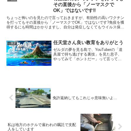
その直後から「ノーマスクで
OK」ではないです‼
ちょっと怖いのを見たので言っておきますが、有効性の高いワクチン
を打ってもその直後から「ノーマスクでOK」ではないです?免疫を獲
得するにも時間はかかりますし、自分は発症しなくてもウイルス保有
⇒他人へ感染を広げてしまう可能性があります。手洗い、...
任天堂さん良い教育をありがとう
長文
ゼルダの夢を見る島で、YouTuberの「道
具屋で持ち逃げする裏技」を見た息子、
やってみて「ホントだー」って言ってた
ので次に店に行った時に倍額取られてし
まえ、と思ってたら店主にビーム喰らっ
て死んだ上にヒロインや妖精に泥棒って
呼ばれるようにな...
免許返納してもこれじゃ意味無いよ…
私は地方のホテルで雇われの嘱託で支配
人をしています