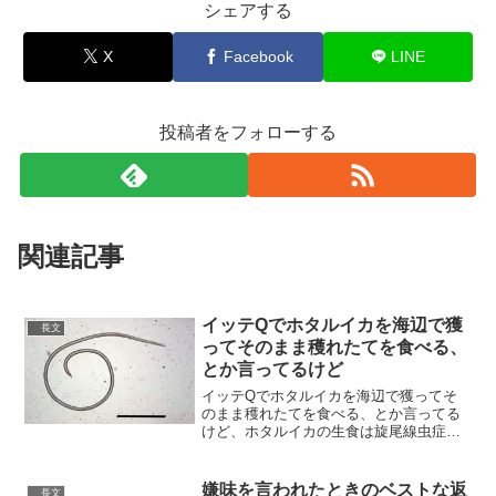
シェアする
X
Facebook
LINE
投稿者をフォローする
関連記事
イッテQでホタルイカを海辺で獲
長文
ってそのまま穫れたてを食べる、
とか言ってるけど
イッテQでホタルイカを海辺で獲ってそ
のまま穫れたてを食べる、とか言ってる
けど、ホタルイカの生食は旋尾線虫症っ
ていう寄生虫が皮膚を這う感染症になる
からそういう危険な情報を流布するのは
やめてほしいなあ。@itteq_ntv— Scomb
嫌味を言われたときのベストな返
長文