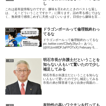
(@S...
し
これは超有益情報なのですが、嫌味を言われたときのベストな返し
は、「え！どういうことですか？」に限ります。詰め寄る感じではな
く、無表情で感情こめずに天然っぽくいいます。日頃から嫌味を言う
人って思いつきで言うんじゃなくて最高の内容とタイミングを...
ドラゴンボールって倫理観終わっ
長文
てるな
ドラゴンボールって倫理観終わってるな
pic.twitter.com/C0wfy26yrJ— あつし
(@XUzmMDFJaFPOTxX) February 6,
2021 こうは言ってますが、僕はドラゴン
ボールシリーズ全部が素晴らしいと思...
明石市長が弁護士だということを
長文
知らない人もいて驚いたので少し
補足してみる
明石市長が弁護士だということを知らな
い人もいて驚いたので少し補足してみる
市長の弟が障害者であり自身が両親の代
わりに毎日小学校まで送迎していた経験
から「一人の子供も見捨てない」との覚
悟で、中学生までの医療費無償、第二子
以降保育園無償、養育費立...
有効性の高いワクチンを打っても
長文