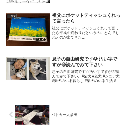
よるのかもしれませんが、私の所は身分
証で確認がありま...
祖父にポケットティッシュくれっ
長文
て言ったら
祖父にポケットティッシュくれって言っ
たら平成の終わりだというのにとんでも
ねえのが出てきた
pic.twitter.com/kBGH0ERoSF— 小鵺
(@koumi_line) 2019年4月27日裏はこんな
感じでした pic.twitt...
息子の自由研究です🐶 汚い字で
長文
すが😅読んでみて下さい
息子の自由研究です??汚い字ですが??読
んでみて下さい。#柴犬 #老犬 #シニア犬
#柴犬のいる暮らし #柴犬のいる生活 #柴
犬のいる幸せ #犬のいる暮らし #犬のいる
生活 #犬のいる幸せ
pic.twitter.com/8XnCKG3vz...
パトカー大放出