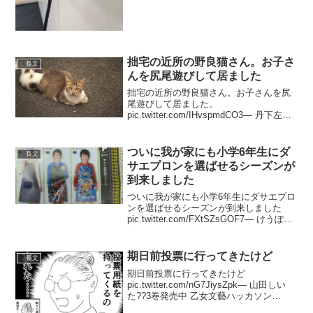
2019年10月3日同じような...
拙宅の近所の野良猫さん。お子さ
長文
んを尻尾遊びして居ました
拙宅の近所の野良猫さん。お子さんを尻
尾遊びして居ました。
pic.twitter.com/IHvspmdCO3— 丹下左膳
(@tangesyazen) 2019年6月12日昔撮った
写真から。「お母さんの尻尾は友達！」
pic.twitte...
ついに我が家にも小学6年生にダ
長文
サエプロンを選ばせるシーズンが
到来しました
ついに我が家にも小学6年生にダサエプロ
ンを選ばせるシーズンが到来しました
pic.twitter.com/FXtSZsGOF7— けうぽ
(@Keu_Po_Rin) August 25, 2020 帰宅し
た小6息子は黒無地を選びました。小1...
期日前投票に行ってきたけど
長文
期日前投票に行ってきたけど
pic.twitter.com/nG7JiysZpk— 山田しい
た??3巻発売中 乙女文藝ハッカソン
(@yamada_theta) 2019年7月18日場所に