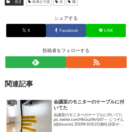
長文
松本ひで吉
犬
猫
シェアする
X
Facebook
LINE
投稿者をフォローする
関連記事
会議室のモニターのケーブルに付
長文
いてた
会議室のモニターのケーブルに付いてた
pic.twitter.com/HkGuzMvG07— じつぞん
(@jitsuzon) 2019年10月2日御社治安やば
くない？？w— しょうこれ (@shokore)