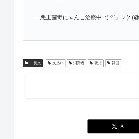
— 悪玉菌毒にゃんこ治療中_:(´?`」 ∠): (@n
長文
支払い
消費者
硬貨
韓国
X