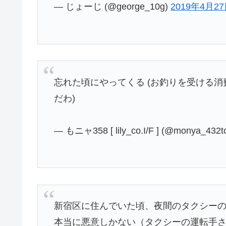
— じょーじ (@george_10g)
2019年4月2
忘れた頃にやってくる (お釣りを受ける
だわ)
— もニャ358 [ lily_co.I/F ] (@monya_432
新宿区に住んでいた頃、夜間のタクシー
本当に悪意しかない（タクシーの運転手