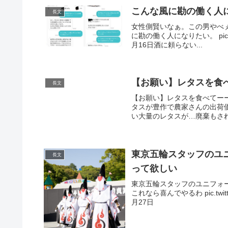
こんな風に勘の働く人
長文
女性側賢いなぁ。この男やべ
に勘の働く人になりたい。 pic.twit
月16日酒に頼らない...
【お願い】レタスを食
長文
【お願い】レタスを食べてー
タスが豊作で農家さんの出荷
い大量のレタスが…廃棄もされ
東京五輪スタッフのユ
長文
って欲しい
東京五輪スタッフのユニフォ
これなら喜んでやるわ pic.twitter
月27日