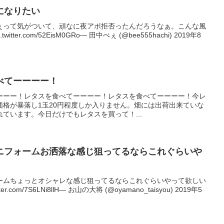
になりたい
ぇって気がついて、頑なに夜アポ拒否ったんだろうなぁ。こんな風
ter.com/52EisM0GRo— 田中べぇ (@bee555hachi) 2019年8
べてーーーー！
ーーー！レタスを食べてーーーー！レタスを食べてーーーー！今レ
価格が暴落し1玉20円程度しか入りません。畑には出荷出来ていな
ています。今日だけでもレタスを買って！...
ニフォームお洒落な感じ狙ってるならこれぐらいや
ームちょっとオシャレな感じ狙ってるならこれぐらいやって欲しい
.com/7S6LNi8llH— お山の大将 (@oyamano_taisyou) 2019年5