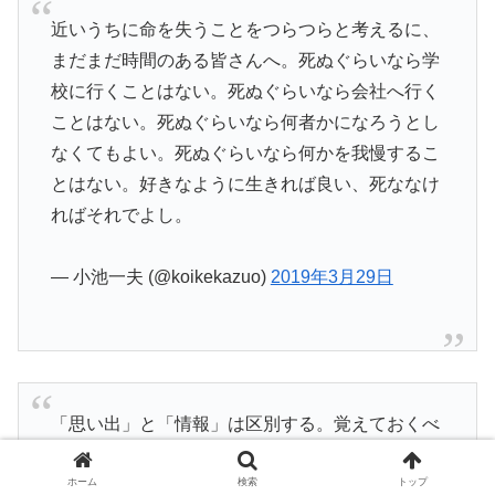
近いうちに命を失うことをつらつらと考えるに、
まだまだ時間のある皆さんへ。死ぬぐらいなら学
校に行くことはない。死ぬぐらいなら会社へ行く
ことはない。死ぬぐらいなら何者かになろうとし
なくてもよい。死ぬぐらいなら何かを我慢するこ
とはない。好きなように生きれば良い、死ななけ
ればそれでよし。
— 小池一夫 (@koikekazuo)
2019年3月29日
「思い出」と「情報」は区別する。覚えておくべ
きことは、美しかったこと、楽しかったこと、優
しい気持ちになったことだけでいい。それ意外の
ホーム
検索
トップ