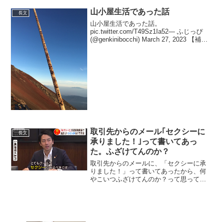
山小屋生活であった話
長文
山小屋生活であった話。
pic.twitter.com/T49Sz1Ia52— ふじっぴ
(@genkinibocchi) March 27, 2023 【補
足】焼印とは富士山では、金剛杖という
木の棒に、各山小屋オリジナルの焼印(ス
タンプ)...
取引先からのメール｢セクシーに
長文
承りました！｣って書いてあっ
た。ふざけてんのか？
取引先からのメールに、「セクシーに承
りました！」って書いてあったから、何
やこいつふざけてんのか？って思ってた
んだけど、自分の送ったメールを見返し
たら「大変申し訳ございませんが、やら
しくお願いします。」になってて、死ん
でる。— ひめくり (@...