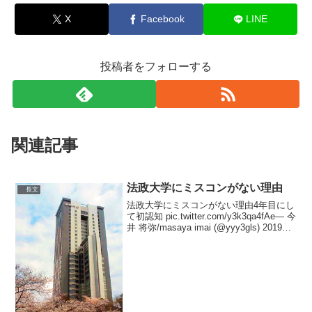
X
Facebook
LINE
投稿者をフォローする
関連記事
法政大学にミスコンがない理由
長文
法政大学にミスコンがない理由4年目にし
て初認知 pic.twitter.com/y3k3qa4fAe— 今
井 将弥/masaya imai (@yyy3gls) 2019年
11月29日僕個人の見解としては、ミスコ
ンによって学生イメージの向上...