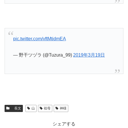
pic.twitter.com/vftMtidmEA
— 野干ツヅラ (@Tuzura_99)
2019年3月19日
長文
山
祖母
神様
シェアする