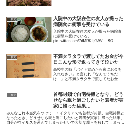
入院中の大阪在住の友人が撮った
長文
病院食に衝撃を受けている
入院中の大阪在住の友人が撮った病院食
に衝撃を受けている。
pic.twitter.com/7dMRKLj0WV— BO
RUM！ PERIOD！ (@rumrum17) 2019年
6月14日味噌汁の具は写真とる前に食べち
ゃった、とのことで具...
不満タラタラで渡してたお金が今
長文
日こんな形で返ってきて泣いた
高校生の時「バイト始めたら家にお金を
入れなさい」と言われ「なんでうちだ
け…」と不満タラタラで渡してたお金が
今日こんな形で返ってきて泣いた
pic.twitter.com/rIeAdoR7tq— ｴﾝｽﾄﾚﾔｰﾏﾀﾞ
(@kopellipo4...
首都封鎖で自宅待機となり、どう
長文
せなら親と過ごしたいと若者が実
家に帰った結果…
みんなこれ本当気をつけて…！イタリアでも首都が封鎖、自宅待機と
なったとき、どうせなら親と過ごしたいと若者が実家に帰った結果、
自分がウイルスを運んでしまったせいで大切な親らを殺してしまった
（高齢者のほうが感染→重篤化確率高い）という号泣後悔阿...