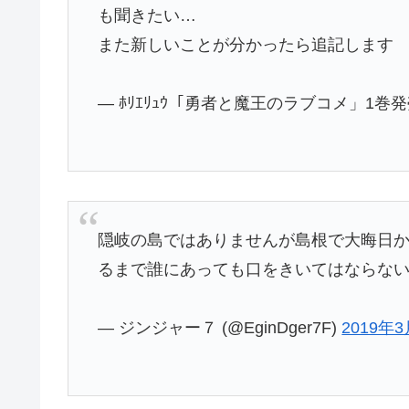
も聞きたい…
また新しいことが分かったら追記します
— ﾎﾘｴﾘｭｳ「勇者と魔王のラブコメ」1巻発売中?
隠岐の島ではありませんが島根で大晦日
るまで誰にあっても口をきいてはならな
— ジンジャー７ (@EginDger7F)
2019年