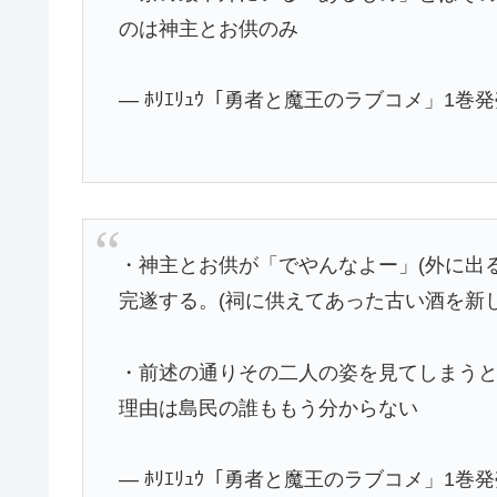
のは神主とお供のみ
— ﾎﾘｴﾘｭｳ「勇者と魔王のラブコメ」1巻発売中?
・神主とお供が「でやんなよー」(外に出
完遂する。(祠に供えてあった古い酒を新
・前述の通りその二人の姿を見てしまう
理由は島民の誰ももう分からない
— ﾎﾘｴﾘｭｳ「勇者と魔王のラブコメ」1巻発売中?