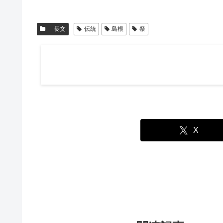
長文
伝統
島根
祭
X