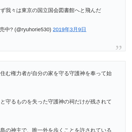
せず我々は東京の国立国会図書館へと飛んだ
 (@ryuhorie530)
2019年3月9日
に住む権力者が自分の家を守る守護神を奉って始
祭と守るものを失った守護神の祠だけが残されて
の島の神主で、唯一外を歩くことを許されている