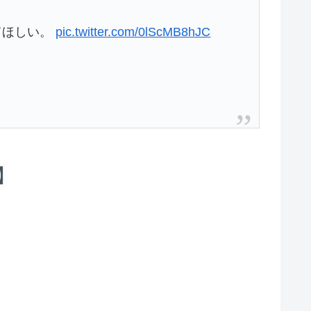
てほしい。
pic.twitter.com/0lScMB8hJC