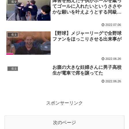
障害を抱えた子供がボールを蹴っ
長文
てゴールに入れたいというささや
かな願いを叶えようとする同級
生…
2022.07.06
【野球】メジャーリーグで全野球
長文
ファンをほっこりさせる出来事が
2022.06.26
お腹の大きな妊婦さんに男子高校
長文
生が電車で席を譲ってた
2022.06.26
スポンサーリンク
次のページ