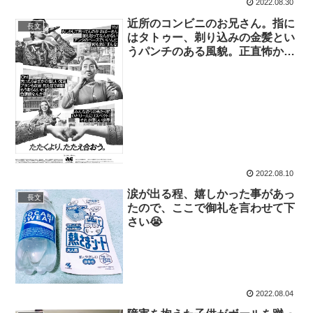
2022.08.30
近所のコンビニのお兄さん。指に
長文
はタトゥー、剃り込みの金髪とい
うパンチのある風貌。正直怖かっ
た
2022.08.10
涙が出る程、嬉しかった事があっ
長文
たので、ここで御礼を言わせて下
さい😭
2022.08.04