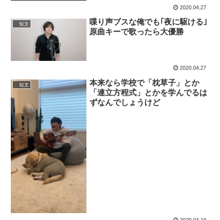
2020.04.27
喋り声ブスな俺でも｢夜に駆ける｣
短文
原曲キーで歌ったら大優勝
2020.04.27
本来なら学校で「枕草子」とか
短文
「連立方程式」とかを学んでるは
ずなんでしょうけど