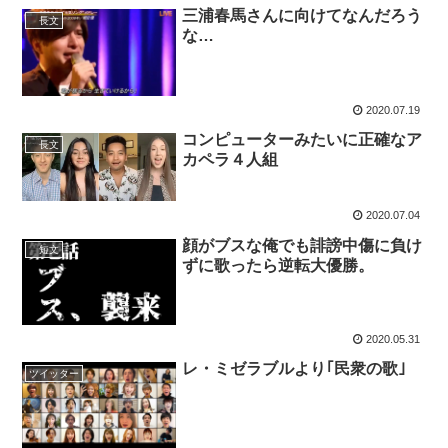
三浦春馬さんに向けてなんだろう
長文
な…
2020.07.19
コンピューターみたいに正確なア
長文
カペラ４人組
2020.07.04
顔がブスな俺でも誹謗中傷に負け
短文
ずに歌ったら逆転大優勝。
2020.05.31
レ・ミゼラブルより｢民衆の歌｣
ツイッター