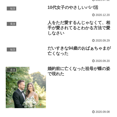
10代女子のやさしいババ活
短文
2020.12.20
人をただ愛するんじゃなくて、相
長文
手が愛されてるとわかる方法で愛
しなさい
2020.09.29
だいすきな94歳のおばぁちゃまが
短文
亡くなった
2020.09.20
婚約前に亡くなった祖母が蝶の姿
長文
で現れた
2020.09.08