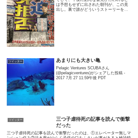
は予想もせずに出された朝刊が、この見
出し。裏で誰がどういうストーリーを描
きたかったのか、一般人でも十分に理解
できてしまう。今日だけの特別な体験だ
と思う。 pic.twitter.com/EnVAUJPqZ...
あまりにも大きい亀
ツイッター
Pelagic Ventures SCUBAさん
(@pelagicventures)がシェアした投稿 -
2017 7月 27 11:59午後 PDT
三つ子虐待死の記事を読んで衝撃
ツイッター
だった
三つ子虐待死の記事を読んで衝撃だったのは、①エレベーター無しマ
ンション住み②泣き声がつらく子供の口をふさいだ事があると検診時