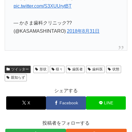
pic.twitter.com/S3XUUrytBT
— かさま歯科クリニック??
(@KASAMASHINTARO)
2018年8月31日
ツイッター
形状
様々
歯医者
歯科医
状態
親知らず
シェアする
X
Facebook
LINE
投稿者をフォローする