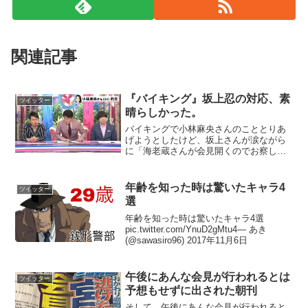
関連記事
『バイキング』坂上忍の対応、素
ツイッター
晴らしかった。
バイキングで小林麻央さんのこととりあ
げようとしたけど、坂上さんが涙ながら
に「海老蔵さんが会見開くのでお察しく
ださいって言ってるんなら、そっとしと
いてあげよう。次に進みましょう。」っ
て言っててもらい泣きしそうになった—
年齢を知った時は驚いたキャラ4
ツイッター
ゆずこば@ゆずイロハ発...
選
年齢を知った時は驚いたキャラ4選
pic.twitter.com/YnuD2gMtu4— あき
(@sawasiro96) 2017年11月6日
午後にあんな会見が行われるとは
ツイッター
予想もせずに出された朝刊
そして、午後にあんな会見が行われると