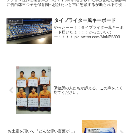
に告白③三つ子を保育園へ預けたいと市に懇願するが断られる④次男
を乳児院に預けたいと夫に頼むが特に何もしない市、保健師...
タイプライター風キーボード
ツイッター
やったーー！！タイプライター風キーボ
ード届いたよ！！！かっこいいよ
ー！！！！ pic.twitter.com/MnNPiVO3OS
— アンシャンてん＠MP31け01
(@naizouganaizou) 2017年6月3日このタ
イプ音と確かな...
保健所の人たちが訴える、この声をよく
見てください。
お土産を頂いて『どんな儚い言葉が…』