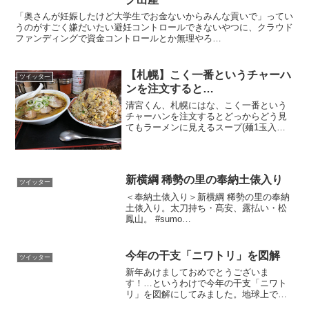
「奥さんが妊娠したけど大学生でお金ないからみんな貢いで」ってい
うのがすごく嫌だいたい避妊コントロールできないやつに、クラウド
ファンディングで資金コントロールとか無理やろ
pic.twitter.com/HSbQbemKKA— じゃんぽけ＠す...
【札幌】こく一番というチャーハ
ツイッター
ンを注文すると…
清宮くん、札幌にはな、こく一番という
チャーハンを注文するとどっからどう見
てもラーメンに見えるスープ(麺1玉入り)
がついてくる頭のおかしい店があってだ
な… pic.twitter.com/wS1P6wOjPv— 咲来
さん@弱小インフルエンサー...
新横綱 稀勢の里の奉納土俵入り
ツイッター
＜奉納土俵入り＞新横綱 稀勢の里の奉納
土俵入り。太刀持ち・髙安、露払い・松
鳳山。 #sumo
pic.twitter.com/bQcaK6rkYt— 日本相撲協
会公式 (@sumokyokai) 2017年1月27日
今年の干支「ニワトリ」を図解
ツイッター
新年あけましておめでとうございま
す！…というわけで今年の干支「ニワト
リ」を図解にしてみました。地球上で最
も「繁栄」している鳥、そして人類と最