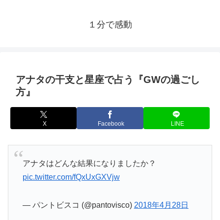
１分で感動
アナタの干支と星座で占う『GWの過ごし
方』
X
Facebook
LINE
アナタはどんな結果になりましたか？
pic.twitter.com/fQxUxGXVjw
— パントビスコ (@pantovisco)
2018年4月28日