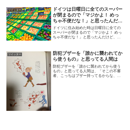
も密接な関係を築いた鳥ですが、その起
源を含めて意外と謎に包まれている不思
ドイツは日曜日に全てのスーパー
ツイッター
議な生き物でもあるので、ぜひ...
が閉まるので「マジかよ！ めっ
ちゃ不便だな！」と思ったんだけ
ど
ドイツに住み始めた時は日曜日に全ての
スーパーが閉まるので「マジかよ！ めっ
ちゃ不便だな！」と思ったんだけど、普
段から定時に終わって帰りにスーパーに
寄る時間があるので全然大丈夫なように
社会が構築されてたし、日曜日は買い物
防犯ブザーを「誰かに襲われてか
ツイッター
みたいな労働じゃなくて...
ら使うもの」と思ってる人間は
防犯ブザーを「誰かに襲われてから使う
もの」と思ってる人間は、「そこの不審
者、こっちはブザー持ってるからな、こ
れ以上近づいたら本格的にエンドレスで
鳴らすからな」と、襲われる前の距離が
あるうちの威嚇として、ブザーを少しだ
け鳴らす「チョイ鳴らし」...