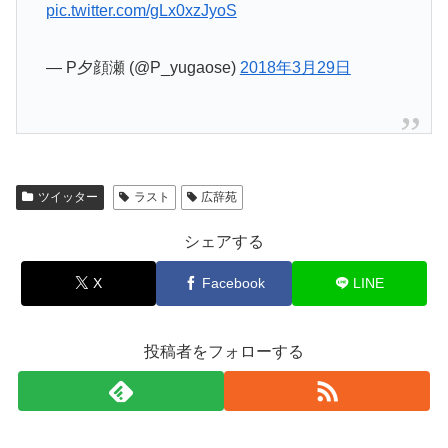
pic.twitter.com/gLx0xzJyoS
— P夕顔瀬 (@P_yugaose)
2018年3月29日
ツイッター
ラスト
広辞苑
シェアする
X
Facebook
LINE
投稿者をフォローする