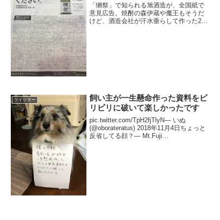
「獺祭」で知られる旭酒造が、全国紙で
意見広告。焼酎の森伊蔵や魔王もそうだ
けど、酒造会社が汗水垂らして作った2千
円そこそこの酒が、消費者の手元に来る
までに2?3万円になるのが当たり前になっ
てます。需供を超えた、ただの転売。こ
ういうのを見ると、...
飼い主が一生懸命作った資料をビ
ツイッター
リビリに破いて楽しかったです
pic.twitter.com/TpH2fjTlyN— いぬ
(@oborateratus) 2018年11月4日ちょっと
反省してる顔？— Mt.Fuji
(@32_1_Maestoso) 2018年11月4日いや1
ミリも反省してませんねこ...