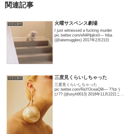
関連記事
火曜サスペンス劇場
ツイッター
I just witnessed a fucking murder
pic.twitter.com/eN4HpjkstI— hiba
(@iatemuggles) 2017年2月21日
三度見くらいしちゃった
ツイッター
三度見くらいしちゃった
pic.twitter.com/RaYOceaQ9I— ??ゆう
ひ?? (@usyh0013) 2018年11月22日これ
三万するんですけどね— ??ゆうひ??
(@usyh0013) 2018年11月22日ハイブラ...