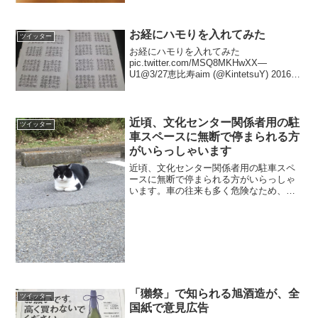
お経にハモりを入れてみた
ツイッター
お経にハモりを入れてみた
pic.twitter.com/MSQ8MKHwXX—
U1@3/27恵比寿aim (@KintetsuY) 2016年
11月29日はじめまして、私もお経をハモ
ってパフォーマンスしました！
pic.twitter....
近頃、文化センター関係者用の駐
ツイッター
車スペースに無断で停まられる方
がいらっしゃいます
近頃、文化センター関係者用の駐車スペ
ースに無断で停まられる方がいらっしゃ
います。車の往来も多く危険なため、移
動していただくようご案内しております
が、なかなかこちらの言葉に耳を傾けて
いただけません。できるだけ話合いで解
決を図りたいと思っており...
「獺祭」で知られる旭酒造が、全
ツイッター
国紙で意見広告