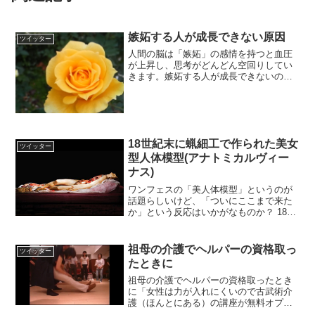
嫉妬する人が成長できない原因
ツイッター
人間の脳は「嫉妬」の感情を持つと血圧
が上昇し、思考がどんどん空回りしてい
きます。嫉妬する人が成長できないのは
それが原因です。しかし逆に「あこが
れ」の気持ちを持つとクールダウンし、
冷静に行動しやすくなります。嫉妬の根
底にあこがれがあるのを認め...
18世紀末に蝋細工で作られた美女
ツイッター
型人体模型(アナトミカルヴィー
ナス)
ワンフェスの「美人体模型」というのが
話題らしいけど、「ついにここまで来た
か」という反応はいかがなものか？ 18世
紀末には蝋細工という新しい量産メディ
アの出現に伴って多くの美女型人体模型
(アナトミカルヴィーナス)が作られ、貴族
祖母の介護でヘルパーの資格取っ
ツイッター
のコレクションと...
たときに
祖母の介護でヘルパーの資格取ったとき
に「女性は力が入れにくいので古武術介
護（ほんとにある）の講座が無料オプシ
ョンであります」と言われ、時間的に厳