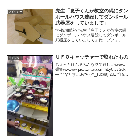
しそうなので断ったら「お仕事に使うな
らとったほうがいいですよ、利用者さん
先生「息子くんが教室の隅にダン
ツイッター
に最初に伝えておくとセク...
ボールハウス建設してダンボール
武器屋をしていまして」
学校の面談で先生「息子くんが教室の隅
にダンボールハウス建設してダンボール
武器屋をしていまして」俺「ブフォ」先
生「それがまた生徒に人気で武器の量産
を始めたんですがさすがにガムテ2本使い
切ったんでこれ以上はあげられないと。
ＵＦＯキャッチャーで取れたもの
ツイッター
そうしたら武器レンタル...
ちょっとほんまみんな見て欲しいwwww
爆笑wwwww pic.twitter.com/hLy0IJsSdk
— ひなたすこあ🐾 (@_sucoa) 2017年9月
14日