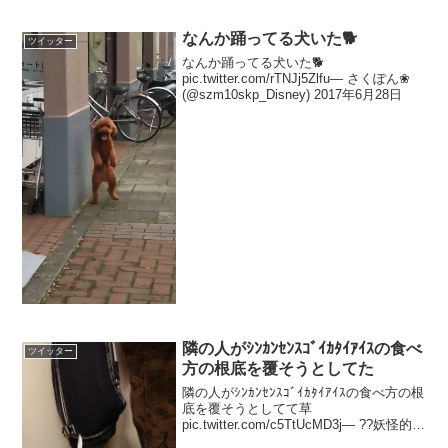
ゃん (@potechi_o46) 2...
なんか踊ってる犬いた🐕
ツイッター
なんか踊ってる犬いた🐕
pic.twitter.com/rTNJj5Zlfu— さくぽん❀
(@szm10skp_Disney) 2017年6月28日
隣の人がｼﾝｶﾝｾﾝｽｺﾞｲｶﾀｲｱｲｽの食べ
ツイッター
方の根底を覆そうとしてた
隣の人がｼﾝｶﾝｾﾝｽｺﾞｲｶﾀｲｱｲｽの食べ方の根
底を覆そうとしてて草
pic.twitter.com/c5TtUcMD3j— ??妖怪的よ
っきー?? (@aya_momi_mai) 2018年11月