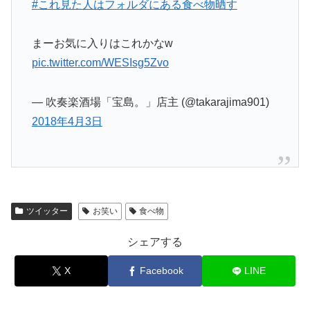
#これ見た人はフォルダにある食べ物晒す
まーお気に入りはこれかなw
pic.twitter.com/WESIsg5Zvo
— 吹奏楽酒場「宝島。」店主 (@takarajima901)
2018年4月3日
ツイッター
お笑い
食べ物
シェアする
X
Facebook
LINE