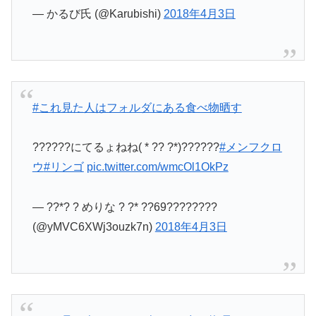
— かるび氏 (@Karubishi)
2018年4月3日
#これ見た人はフォルダにある食べ物晒す
??????にてるょねね( * ?? ?*)??????
#メンフクロ
ウ
#リンゴ
pic.twitter.com/wmcOl1OkPz
— ??*? ? めりな ? ?* ??69????????
(@yMVC6XWj3ouzk7n)
2018年4月3日