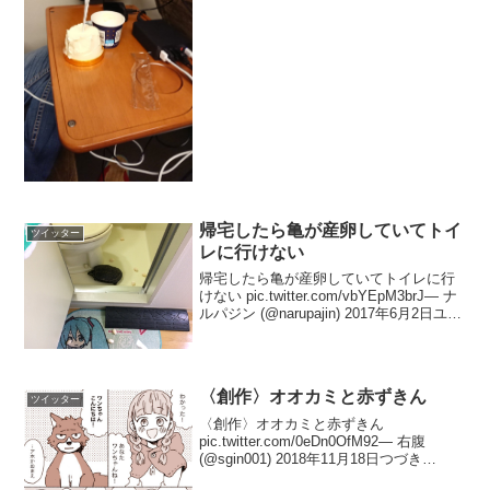
23日提供から2分で食べきったしwww...
帰宅したら亀が産卵していてトイ
ツイッター
レに行けない
帰宅したら亀が産卵していてトイレに行
けない pic.twitter.com/vbYEpM3brJ— ナ
ルパジン (@narupajin) 2017年6月2日ユニ
ットバスだから今年も風呂で産んだ事に
なるんだよなー。なんで風呂で産みたが
るのか…...
〈創作〉オオカミと赤ずきん
ツイッター
〈創作〉オオカミと赤ずきん
pic.twitter.com/0eDn0OfM92— 右腹
(@sgin001) 2018年11月18日つづき
pic.twitter.com/zBhwzxcYtZ— 右腹