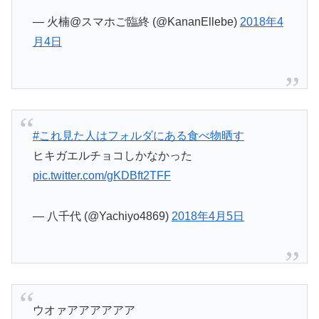
— 火楠@スマホご臨終 (@KananEllebe)
2018年4
月4日
#これ見た人はフォルダにある食べ物晒す
ヒキガエルチョコしかなかった
pic.twitter.com/gKDBft2TFF
— 八千代 (@Yachiyo4869)
2018年4月5日
ウオァアアアアアア