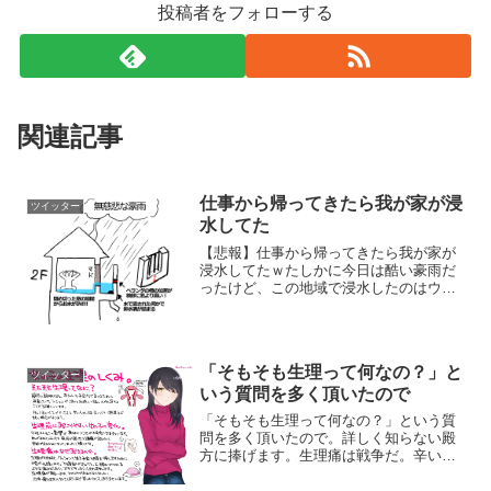
投稿者をフォローする
関連記事
仕事から帰ってきたら我が家が浸
ツイッター
水してた
【悲報】仕事から帰ってきたら我が家が
浸水してたｗたしかに今日は酷い豪雨だ
ったけど、この地域で浸水したのはウチ
だけだという自信があります。みんなも
気を付けなはれや！
pic.twitter.com/phfqNLwZAN— Ramune
(@r...
「そもそも生理って何なの？」と
ツイッター
いう質問を多く頂いたので
「そもそも生理って何なの？」という質
問を多く頂いたので。詳しく知らない殿
方に捧げます。生理痛は戦争だ。辛い時
に優しくしてくれたら惚れる。
pic.twitter.com/XCZCUQ3M88— ポテチち