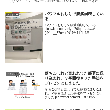
しくなった！アフリカの子供は目が輝いているのに、日本ときた
ら?」と言われてたので、目が死んでるのはいつも同じだと思い...
パワフルおしりで腹筋崩壊してい
ツイッター
る
パワフルおしりで腹筋崩壊している
pic.twitter.com/InIym76Ioj— ぷんぽ
(@1m__57cm) 2017年11月13日
落ちこぼれと言われてた部署に送
ツイッター
り込まれ、Ｖ字回復させた手法を
プレゼンにしました
落ちこぼれと言われてた部署に送り込ま
れ、Ｖ字回復させた手法をプレゼンにし
ました pic.twitter.com/VlTLsUOrpA— ベ
ニガシラ (@poppoyakiya) 2018年9月26日
役員にプレゼンしてボーナス上げてもら
うんだ...