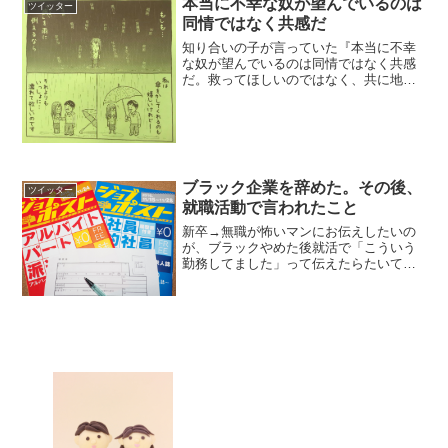
本当に不幸な奴が望んでいるのは
ツイッター
同情ではなく共感だ
知り合いの子が言っていた『本当に不幸
な奴が望んでいるのは同情ではなく共感
だ。救ってほしいのではなく、共に地獄
に居て欲しいのだ』って言葉が忘れられ
ない。— ドクペ姉さん
(@8cFS70aWWJFzgr0) 2019年3月25日こ
れ思い出した...
ブラック企業を辞めた。その後、
ツイッター
就職活動で言われたこと
新卒→無職が怖いマンにお伝えしたいの
が、ブラックやめた後就活で「こういう
勤務してました」って伝えたらたいてい
とても同情されます。ブラック企業の人
が言う「ここで通用しない奴は他で通用
しない」は嘘です— さいのす＠ありがと
うFGO (@sain...