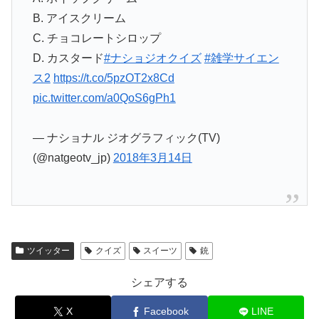
B. アイスクリーム
C. チョコレートシロップ
D. カスタード
#ナショジオクイズ
#雑学サイエン
ス2
https://t.co/5pzOT2x8Cd
pic.twitter.com/a0QoS6gPh1
— ナショナル ジオグラフィック(TV)
(@natgeotv_jp)
2018年3月14日
ツイッター
クイズ
スイーツ
銃
シェアする
X
Facebook
LINE