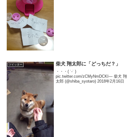
い、当たりました！」ってお皿に入れて
あげると史上最高のテンション...
柴犬 翔太郎に「どっちだ？」
ツイッター
・・・( ˙-˙ )
pic.twitter.com/zCMyNmDCKI— 柴犬 翔
太郎 (@shiba_syotaro) 2018年2月16日