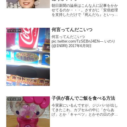
朝日新聞の論座はこんな人に記事をかか
せてるのか・・・。さすがに「安倍総理
を支持しただけで『死んだら』といっち
ゃう精華大学の教授様」ってやばすぎな
いか。 pic.twitter.com/tTF9M9Br6i— もへ
もへ (@gerogeroR...
何言ってんだこいつ
ツイッター
何言ってんだこいつ
pic.twitter.com/TzSEBnJ4EN— いのり
(@1N0Rl) 2017年6月9日
子供が喜んでご飯を食べる方法
ツイッター
今実家にいるんですが、ジジババが出し
てきたこれ、カプセルの中に「からあ
げ」とか「キャベツ」とかその日の夕食
のメニューを書いた紙が入ってて、子供
がガチャガチャして出たやつを「はー