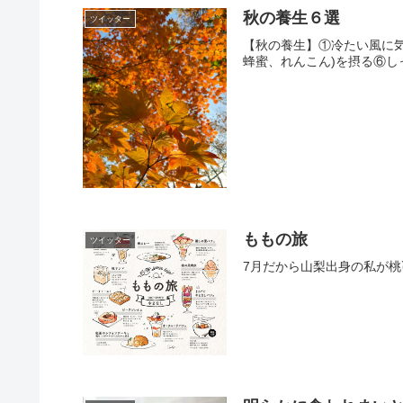
秋の養生６選
ツイッター
【秋の養生】①冷たい風に
蜂蜜、れんこん)を摂る⑥しっかり深呼
ももの旅
ツイッター
7月だから山梨出身の私が桃🍑の旅を