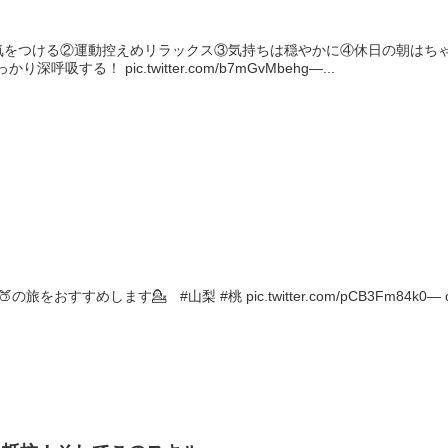
気をつける②運動控えめリラックス③気持ちは穏やかに④休日の朝はちゃ
吸する！ pic.twitter.com/b7mGvMbehg—...
おすすめします💁 #山梨 #桃 pic.twitter.com/pCB3Fm84k0— omi