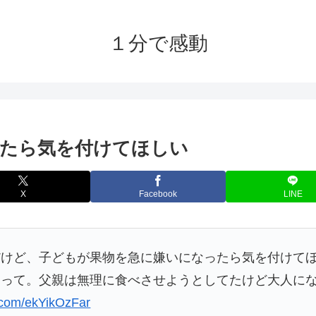
１分で感動
たら気を付けてほしい
X
Facebook
LINE
だけど、子どもが果物を急に嫌いになったら気を付けて
なって。父親は無理に食べさせようとしてたけど大人に
r.com/ekYikOzFar