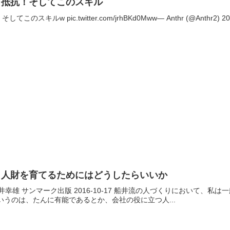
と抵抗！そしてこのスキル
キルw pic.twitter.com/jrhBKd0Mww— Anthr (@Anthr2) 2
、人財を育てるためにはどうしたらいいか
メレバ舩井幸雄 サンマーク出版 2016-10-17 船井流の人づくりにおい
いうのは、たんに有能であるとか、会社の役に立つ人...