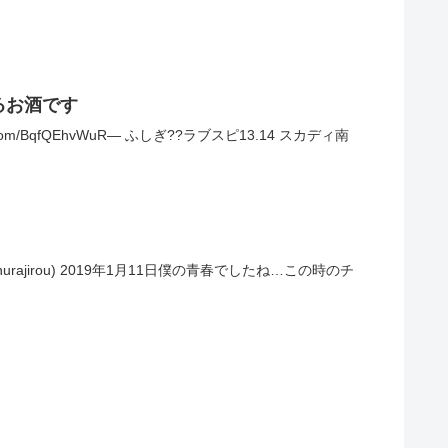
るお酒です
BqfQEhvWuR— ふしぎ??ラブスピ13.14 スカディ南
nurajirou) 2019年1月11日僕の青春でしたね…この時のチ