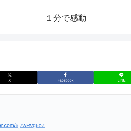
１分で感動
X
Facebook
LINE
tter.com/6j7wRvg6oZ