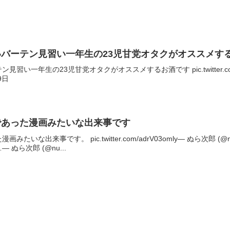
バーテン見習い一年生の23児甘党オタクがオススメす
い一年生の23児甘党オタクがオススメするお酒です pic.twitter.com/
19日
であった漫画みたいな出来事です
いな出来事です。 pic.twitter.com/adrV03omly— ぬら次郎 (@
ぬら次郎 (@nu...