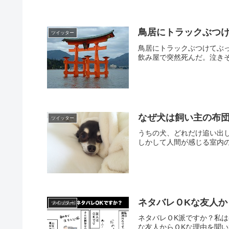
鳥居にトラックぶつ
ツイッター
鳥居にトラックぶつけてぶ
飲み屋で突然死んだ。泣きそ
なぜ犬は飼い主の布
ツイッター
うちの犬、どれだけ追い出
しかして人間が感じる室内の
ネタバレＯKな友人
ツイッター
ネタバレＯK派ですか？私
な友人からＯKな理由を聞い