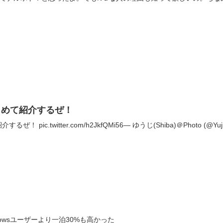
とめて紹介するぜ！
pic.twitter.com/h2JkfQMi56— ゆうじ(Shiba)＠Photo (@Yuji
dowsユーザーより一泊30%も高かった