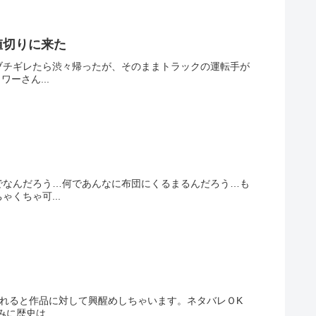
値切りに来た
ブチギレたら渋々帰ったが、そのままトラックの運転手が
ーさん...
でなんだろう…何であんなに布団にくるまるんだろう…も
くちゃ可...
れると作品に対して興醒めしちゃいます。ネタバレＯK
歴史は...