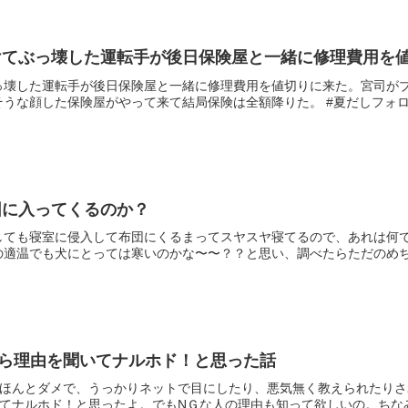
けてぶっ壊した運転手が後日保険屋と一緒に修理費用を
っ壊した運転手が後日保険屋と一緒に修理費用を値切りに来た。宮司が
うな顔した保険屋がやって来て結局保険は全額降りた。 #夏だしフォロワ
団に入ってくるのか？
しても寝室に侵入して布団にくるまってスヤスヤ寝てるので、あれは何
適温でも犬にとっては寒いのかな〜〜？？と思い、調べたらただのめちゃ
から理由を聞いてナルホド！と思った話
はほんとダメで、うっかりネットで目にしたり、悪気無く教えられたりさ
てナルホド！と思ったよ。でもNＧな人の理由も知って欲しいの。ちなみに