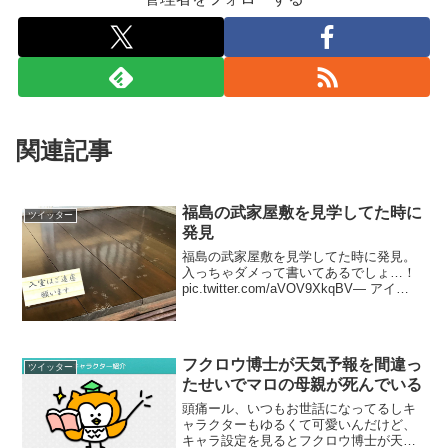
関連記事
福島の武家屋敷を見学してた時に
ツイッター
発見
福島の武家屋敷を見学してた時に発見。
入っちゃダメって書いてあるでしょ…！
pic.twitter.com/aVOV9XkqBV— アイ
(@rivesm) 2017年10月14日
フクロウ博士が天気予報を間違っ
ツイッター
たせいでマロの母親が死んでいる
頭痛ール、いつもお世話になってるしキ
ャラクターもゆるくて可愛いんだけど、
キャラ設定を見るとフクロウ博士が天気