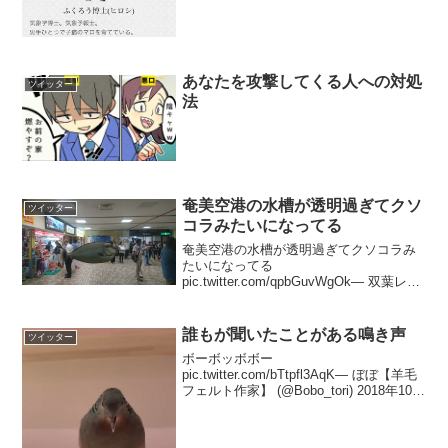
予報を間違ったせいでマロの母親が死ん
でいるんだよなあ。
pic.twitter.com/kYDTWNz2g9— 中野
(@pisii...
あなたを攻撃してくる人への対処
ツイッター
法
奄美空港の水槽が透明過ぎてクソ
ツイッター
コラみたいになってる
奄美空港の水槽が透明過ぎてクソコラみ
たいになってる
pic.twitter.com/qpbGuvWgOk— 双葉レッ
ト (@futabaclover) 2017年6月20日
誰もが聞いたことがある鳴き声
ツイッター
ボーボッボボー
pic.twitter.com/bTtpfl3AqK— ぼぼ【羊毛
フェルト作家】 (@Bobo_tori) 2018年10月
12日