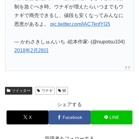
制を急ぐべき時。ウナギが増えたらいつまでもウ
ナギで商売できるし、値段も安くなってみんなに
恩恵があるよ。
pic.twitter.com/lAC7knfYG5
— かわさきしゅんいち -絵本作家- (@nupotsu104)
2018年2月28日
ツイッター
ウナギ
鰻
シェアする
X
Facebook
LINE
管理者をフォローする