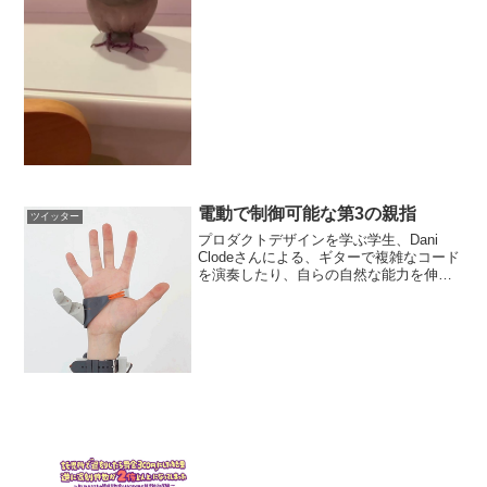
電動で制御可能な第3の親指
ツイッター
プロダクトデザインを学ぶ学生、Dani
Clodeさんによる、ギターで複雑なコード
を演奏したり、自らの自然な能力を伸ば
そうとする人のためにデザインされた、
電動で制御可能な第3の親指。
pic.twitter.com/SBtOTCFG5w— ...