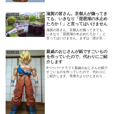
滋賀の皆さん。京都人が煽ってき
ツイッター
ても、いきなり「琵琶湖の水止め
たろか！」と言ってはいけません
滋賀の皆さん。京都人が煽ってきても、
いきなり「琵琶湖の水止めたろか！」と
言ってはいけません。まずは「誰が京都
の鬼門を守り、京都の平穏を保っている
と思っているんですか？八坂神社？違い
ますよね？滋賀県大津市にある比叡山延
親戚のおじさんが紙ですごいもの
ツイッター
暦寺ですよね。」とジャブ...
を作っていたので、代わりにご紹
介します
#ペーパークラフト親戚のおじさんが紙で
すごいものを作っていたので、代わりに
ご紹介します。等身大よりひとまわりく
らいダウンサイズしてるとか。やべぇ悟
空カッコいい…
pic.twitter.com/tGuowsCNpN— 乳酸菌
(@saryo...