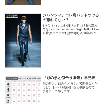
ジバンシィ、コレ肩パッドつける
ツイッター
の忘れてない？
ジバンシィ、コレ肩パッドつけるの忘れ
てない？ pic.twitter.com/WgTDa4GpHE—
叫骨(キョウコツ) (@fpsg1) 2018年10月2
日
『顔の形と似合う眼鏡』早見表
ツイッター
顔の形と、似合うメガネ。私面長なんだ
けど、オーバル型付けると事故るので、
まさにって感じです。
pic.twitter.com/Y3L81LGYoP— 憂
(@rn_aron) 2018年5月27日