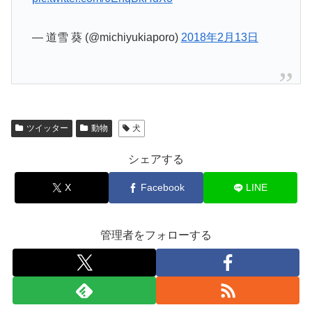
— 道雪 葵 (@michiyukiaporo)
2018年2月13日
ツイッター
動物
犬
シェアする
X
Facebook
LINE
管理者をフォローする