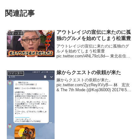
関連記事
アウトレイジの宣伝に来たのに孤
ツイッター
独のグルメを始めてしまう松重豊
アウトレイジの宣伝に来たのに孤独のグ
ルメを始めてしまう松重豊
pic.twitter.com/i4NL79zL8d— 東北在住
@DQ11バクーモスが倒せず…
(@sleeve_pear) 2017年10月9日
嫁からクエストの依頼が来た
ツイッター
嫁からクエストの依頼が来た。
pic.twitter.com/ZyzReyXVyB— 林 宏次
& The 7th Mode (@Koji36000) 2017年5月
29日