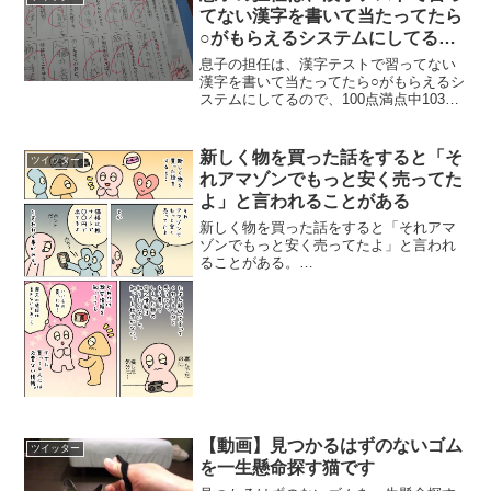
てない漢字を書いて当たってたら
○がもらえるシステムにしてるの
で
息子の担任は、漢字テストで習ってない
漢字を書いて当たってたら○がもらえるシ
ステムにしてるので、100点満点中103点
とかいう謎のテストが返ってくる。ちな
みに、息子の今までの最高得点は112点。
pic.twitter.com/pzDPHE7...
新しく物を買った話をすると「そ
ツイッター
れアマゾンでもっと安く売ってた
よ」と言われることがある
新しく物を買った話をすると「それアマ
ゾンでもっと安く売ってたよ」と言われ
ることがある。
pic.twitter.com/DrFb4T7OZV— 有栖川ひ
とりっ子 (@arisugawahitori) 2017年6月22
日
【動画】見つかるはずのないゴム
ツイッター
を一生懸命探す猫です