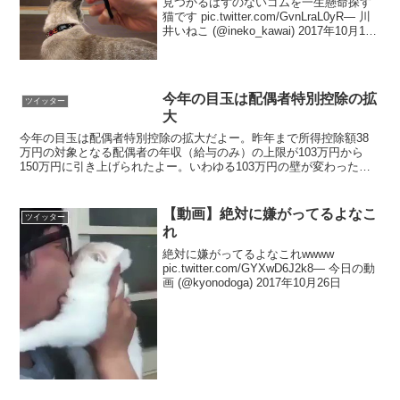
見つかるはずのないゴムを一生懸命探す
猫です pic.twitter.com/GvnLraL0yR— 川
井いねこ (@ineko_kawai) 2017年10月15
日
今年の目玉は配偶者特別控除の拡
ツイッター
大
今年の目玉は配偶者特別控除の拡大だよー。昨年まで所得控除額38
万円の対象となる配偶者の年収（給与のみ）の上限が103万円から
150万円に引き上げられたよー。いわゆる103万円の壁が変わったの
で、毎年これ以上パーとすると所得税が！と思ってる配...
【動画】絶対に嫌がってるよなこ
ツイッター
れ
絶対に嫌がってるよなこれwwww
pic.twitter.com/GYXwD6J2k8— 今日の動
画 (@kyonodoga) 2017年10月26日