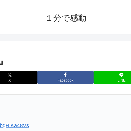
１分で感動
』
X
Facebook
LINE
m/bgRlKa48Vs