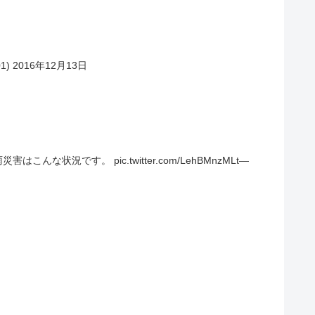
1) 2016年12月13日
です。 pic.twitter.com/LehBMnzMLt—