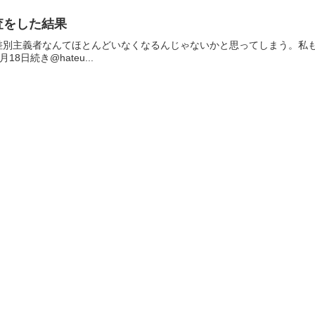
査をした結果
義者なんてほとんどいなくなるんじゃないかと思ってしまう。私も受けたいな pic.
年2月18日続き@hateu...