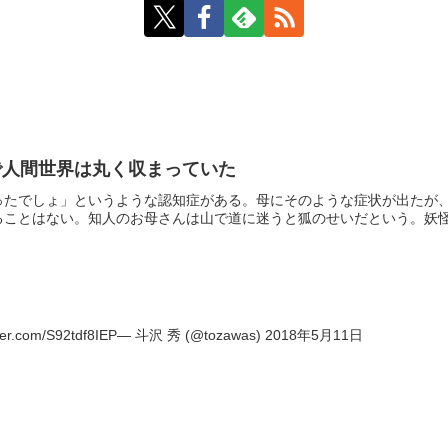
で人間世界は丸く収まっていた
ったでしょ」というような認知症がある。母にそのような症状が出たが
ことはない。知人のお母さんは山で道に迷うと狐のせいだという。妖怪や
.com/S92tdf8IEP— 斗沢 秀 (@tozawas) 2018年5月11日