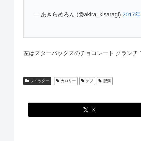
— あきらめろん (@akira_kisaragi)
2017
左はスターバックスのチョコレート クランチ フ
ツイッター
カロリー
デブ
肥満
X