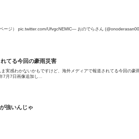
ic.twitter.com/UfvgcNEMlC— おのでらさん (@onoderasan00
されてる今回の豪雨災害
感わかないかもですけど、海外メディアで報道されてる今回の豪雨災害はこんな状況
2018年7月7日画像追加し...
セが強いんじゃ