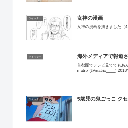
女神の漫画
ツイッター
女神の漫画を描きました（4ページ） p
海外メディアで報道
ツイッター
首都圏でテレビ見ててもあんま実
matrix (@matrix____) 
5歳児の鬼ごっこ ク
ツイッター