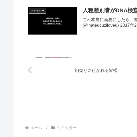
人種差別者がDNA検
ツイッター
これ本当に義務にしたら、差別主
(@hateucuziloveu) 2017
初売りに行かれる皆様
ホーム
ツイッター