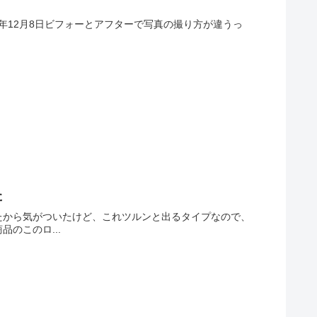
r2) 2018年12月8日ビフォーとアフターで写真の撮り方が違うっ
た
たから気がついたけど、これツルンと出るタイプなので、
のこのロ...