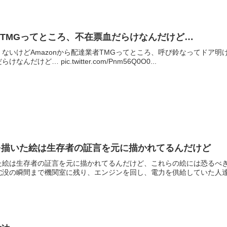
業者TMGってところ、不在票血だらけなんだけど…
ないけどAmazonから配達業者TMGってところ、呼び鈴なってドア
けど… pic.twitter.com/Pnm56Q0O0...
を描いた絵は生存者の証言を元に描かれてるんだけど
た絵は生存者の証言を元に描かれてるんだけど、これらの絵には恐るべ
没の瞬間まで機関室に残り、エンジンを回し、電力を供給していた人達が