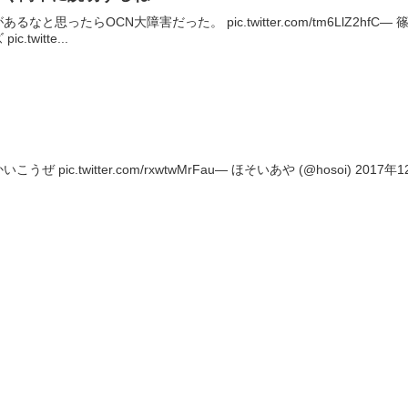
思ったらOCN大障害だった。 pic.twitter.com/tm6LlZ2hfC— 篠
twitte...
pic.twitter.com/rxwtwMrFau— ほそいあや (@hosoi) 2017年