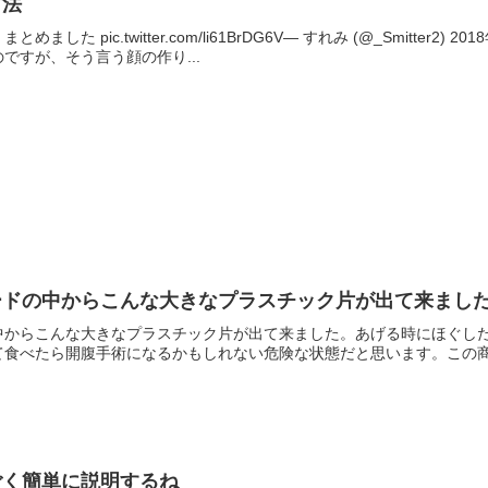
方法
した pic.twitter.com/li61BrDG6V— すれみ (@_Smitte
ですが、そう言う顔の作り...
ードの中からこんな大きなプラスチック片が出て来まし
中からこんな大きなプラスチック片が出て来ました。あげる時にほぐし
食べたら開腹手術になるかもしれない危険な状態だと思います。この商品
ごく簡単に説明するね