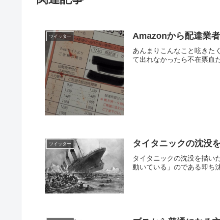
Amazonから配達
ツイッター
あんまりこんなこと呟きたく
て出れなかったら不在票血だらけなんだ
タイタニックの沈没
ツイッター
タイタニックの沈没を描い
動いている」のである即ち沈