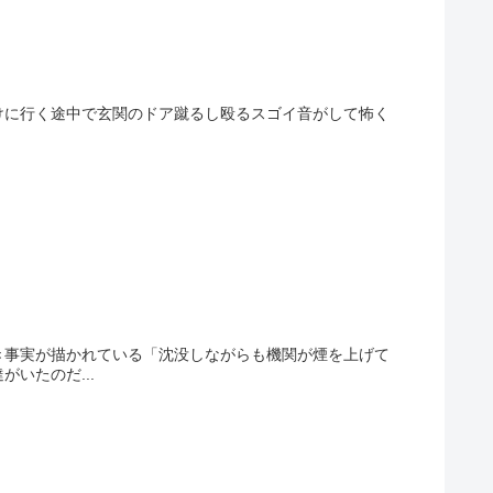
明けに行く途中で玄関のドア蹴るし殴るスゴイ音がして怖く
き事実が描かれている「沈没しながらも機関が煙を上げて
いたのだ...