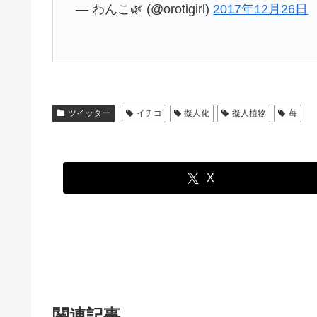
— わんこ🌿 (@orotigirl)
2017年12月26日
ツイッター
イチゴ
擬人化
擬人植物
苺
X
関連記事