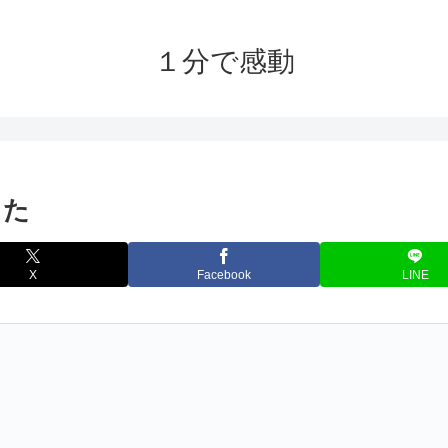
１分で感動
った
X
Facebook
LINE