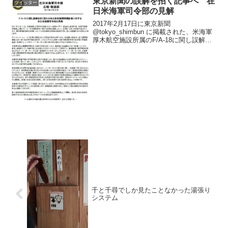
東京新聞の誤解を招く記事へ 在
ツイッター
た。この先でも複数の...
日米海軍司令部の見解
2017年2月17日に東京新聞
@tokyo_shimbun に掲載された、米海軍
厚木航空施設所属のF/A-18に関し誤解を
招く恐れのある記事の内容に対して、在
日米海軍司令部の見解をお伝えさせてい
ただきます。 pic.twitter.com/...
千と千尋でしか見たことなかった湯張り
システム