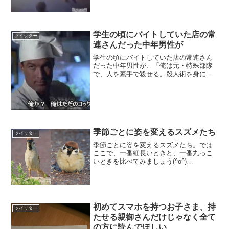
服を着た女性が、歩道で4人家族と向かい
合って接近している...
学生の頃にバイトしていた店の常
ツイッター
連さんだった中年男性が
学生の頃にバイトしていた店の常連さん
だった中年男性が、「俺は元・特殊部隊
で、人を素手で殺せる。殺人術を身につ
けている」と前置きした上で、「米を炊
くときは炊飯器の早炊きモードで、炊き
上がったら30分ほど放置する。これが１
番美味い」と語っていた...
季節ごとに姿を変えるスズメたち
ツイッター
季節ごとに姿を変えるスズメたち。では
ここで、一番細長いときと、一番丸っこ
いときを比べてみましょう(^o^)
pic.twitter.com/V66URjCdZa— 片柳弘史
(@hiroshisj) 2017年6月15日
初めてスマホを持つお子さま、持
ツイッター
たせる親御さんだけじゃなく全て
の方に読んでほしい