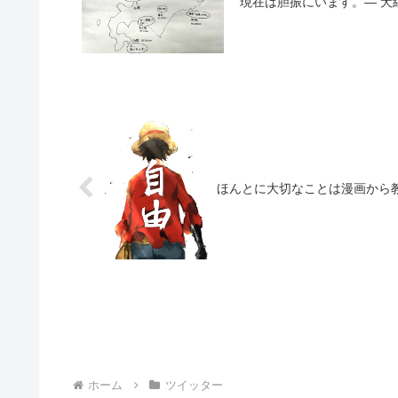
現在は胆振にいます。— 犬縞ひろ
ほんとに大切なことは漫画から
ホーム
ツイッター