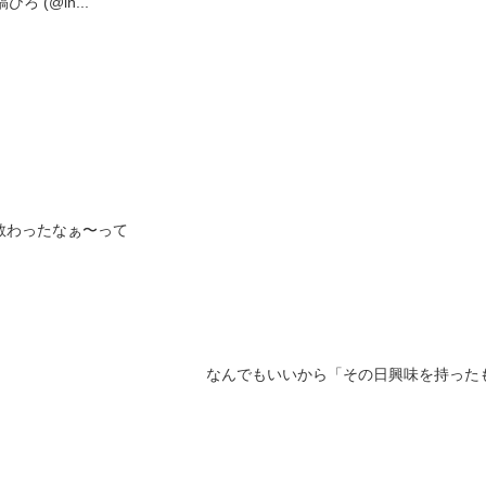
 (@in...
教わったなぁ〜って
なんでもいいから「その日興味を持った