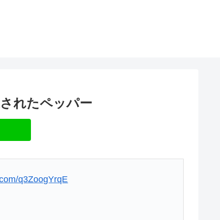
造されたペッパー
er.com/q3ZoogYrqE