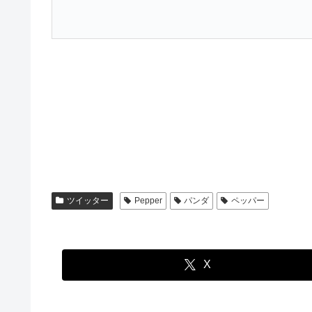
ツイッター
Pepper
パンダ
ペッパー
X