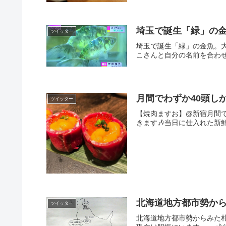
埼玉で誕生「緑」の
ツイッター
埼玉で誕生「緑」の金魚。
こさんと自分の名前を合わせ
月間でわずか40頭し
ツイッター
【焼肉ますお】@新宿月間
きます🎶当日に仕入れた新鮮な
北海道地方都市勢か
ツイッター
北海道地方都市勢からみた札幌オフ 