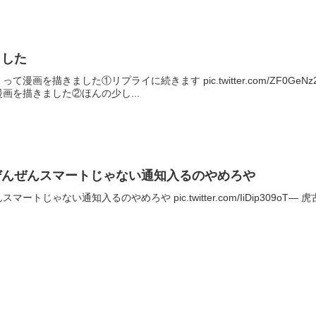
ました
を描きました①リプライに続きます pic.twitter.com/ZF0GeNz2J8
画を描きました②ほんの少し...
ぜんぜんスマートじゃない通知入るのやめろや
ゃない通知入るのやめろや pic.twitter.com/IiDip309oT— 虎古 (