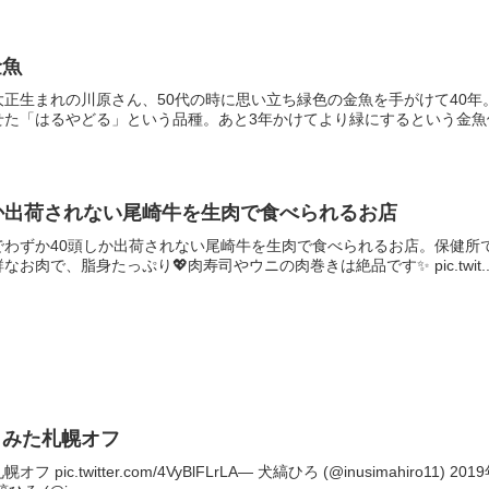
金魚
大正生まれの川原さん、50代の時に思い立ち緑色の金魚を手がけて40
た「はるやどる」という品種。あと3年かけてより緑にするという金魚仙人
か出荷されない尾崎牛を生肉で食べられるお店
でわずか40頭しか出荷されない尾崎牛を生肉で食べられるお店。保健所
お肉で、脂身たっぷり💖肉寿司やウニの肉巻きは絶品です✨ pic.twit..
らみた札幌オフ
pic.twitter.com/4VyBlFLrLA— 犬縞ひろ (@inusimahiro