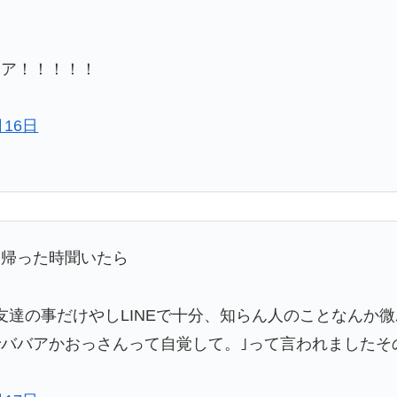
アア！！！！！
月16日
家帰った時聞いたら
友達の事だけやしLINEで十分、知らん人のことなんか
ババアかおっさんって自覚して。｣って言われましたそ