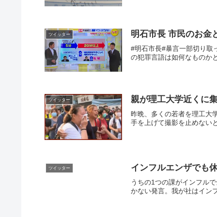
明石市長 市民のお金
ツイッター
#明石市長#暴言一部切り
の犯罪言語は如何なものかと
親が理工大学近くに
ツイッター
昨晩、多くの若者を理工大
手を上げて撮影を止めないと
インフルエンザでも
ツイッター
うちの1つの課がインフル
かない発言。我が社はインフ