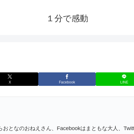
１分で感動
X
Facebook
LINE
となのおねえさん、Facebookはまともな大人、Twi