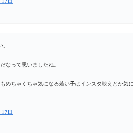
月17日
い｣
穫だなって思いましたね。
かもめちゃくちゃ気になる若い子はインスタ映えとか気
月17日