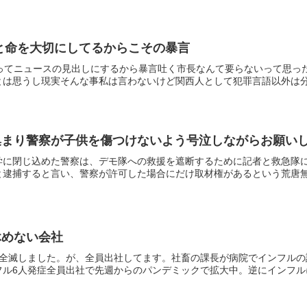
と命を大切にしてるからこその暴言
取ってニュースの見出しにするから暴言吐く市長なんて要らないって思っ
は思うし現実そんな事私は言わないけど関西人として犯罪言語以外は分か
集まり警察が子供を傷つけないよう号泣しながらお願い
学に閉じ込めた警察は、デモ隊への救援を遮断するために記者と救急隊
逮捕すると言い、警察が許可した場合にだけ取材権があるという荒唐無稽
休めない会社
で全滅しました。が、全員出社してます。社畜の課長が病院でインフル
ル6人発症全員出社で先週からのパンデミックで拡大中。逆にインフルに