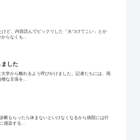
たけど、内容読んでビックリした「火つけてこい」とか
らなくも...
しました
に大学から離れるよう呼びかけました。記者たちには、両
な主張を...
の診断もらったら休まないといけなくなるから病院には行
感染する...