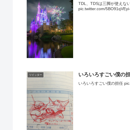
TDL、TDSは三脚が使え
pic.twitter.com/5BO91q
いろいろすごい僕の
ツイッター
いろいろすごい僕の担任 pic.twit