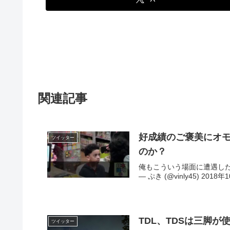
関連記事
好成績のご褒美にオ
ツイッター
のか？
俺もこういう場面に遭遇した時、
— ぷき (@vinly45) 2018年
TDL、TDSは三脚が
ツイッター