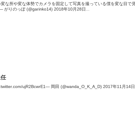
ない変な所や変な体勢でカメラを固定して写真を撮っている僕を変な目で
VEyi— がりのっぽ (@garinko14) 2018年10月28日...
担任
ter.com/ujR2BcwrE1— 岡田 (@wanda_O_K_A_D) 2017年11月14