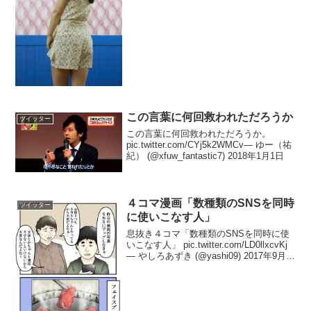
齢の住職賞 彼女「ブッ」彼氏「キョウ」
です。おめでとうございます！！
pic.twitter.c...
この言葉に何回救われただろうか
ツイッター
この言葉に何回救われただろうか。
pic.twitter.com/CYj5k2WMCv— ゆー（祐
紀） (@xfuw_fantastic7) 2018年1月1日
４コマ漫画「数種類のSNSを同時
ツイッター
に使いこなす人」
息抜き４コマ「数種類のSNSを同時に使
いこなす人」 pic.twitter.com/LD0llxcvKj
— やしろあずき (@yashi09) 2017年9月
13日