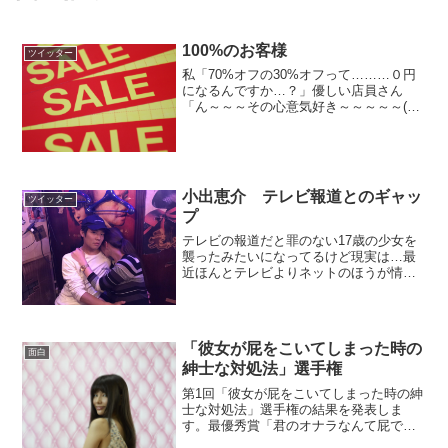
100%のお客様
ツイッター
私「70%オフの30%オフって………０円
になるんですか…？」優しい店員さん
「ん～～～その心意気好き～～～～～(明
らかに笑い堪えて上がっていく語尾)」こ
のあと電卓持ってきて説明してくれまし
た。— 藤田 (@Lv85000) 2017年1月10...
小出恵介 テレビ報道とのギャッ
ツイッター
プ
テレビの報道だと罪のない17歳の少女を
襲ったみたいになってるけど現実は…最
近ほんとテレビよりネットのほうが情報
早い&正確でテレビが無能すぎる。芸能人
の立場で軽率すぎた小出恵介にも責任あ
るけどこの相手でこの報道の仕方はさす
がにギャップありすぎ...
「彼女が屁をこいてしまった時の
面白
紳士な対処法」選手権
第1回「彼女が屁をこいてしまった時の紳
士な対処法」選手権の結果を発表しま
す。最優秀賞「君のオナラなんて屁でも
ないさ」金賞今『好き』って言った？高