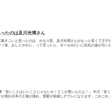
思ったのは及川光博さん
言葉すごいと思ったのは、かなり昔、及川光博さんがもっと若くて王子
ィ達、おしとやかに」って言ったら、モーセみたいに狂乱の波が引いた。
両津「安いことはいいことじゃないか！どこが悪いんだよ！」 中川「安
が潰れ日本の工場が潰れ、需要が収縮しデフレになります」これこれ（・