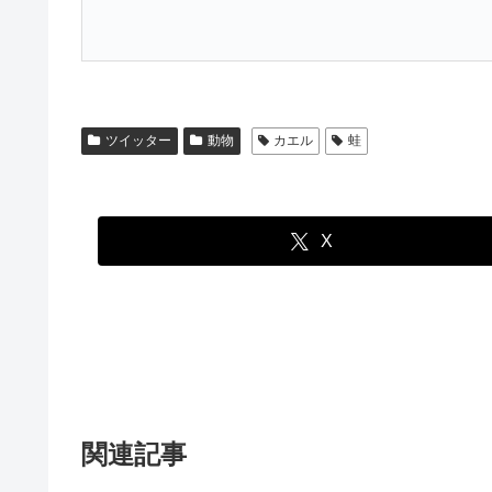
ツイッター
動物
カエル
蛙
X
関連記事