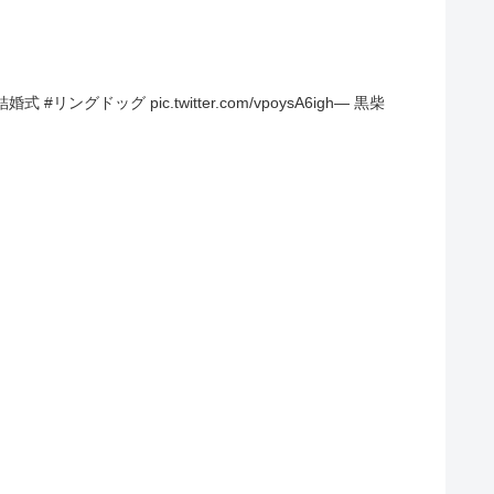
グ pic.twitter.com/vpoysA6igh— 黒柴