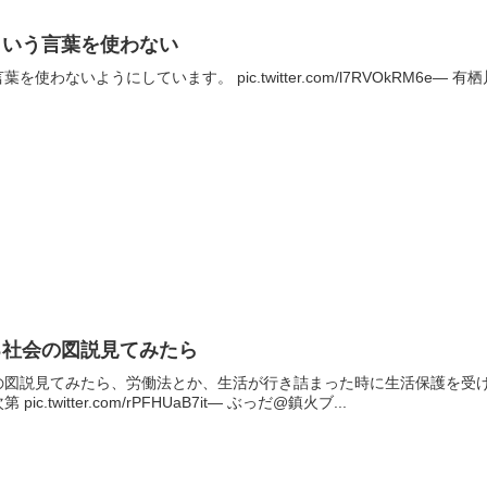
という言葉を使わない
いようにしています。 pic.twitter.com/l7RVOkRM6e— 有栖川ひとり
る社会の図説見てみたら
の図説見てみたら、労働法とか、生活が行き詰まった時に生活保護を受
.twitter.com/rPFHUaB7it— ぶっだ@鎮火ブ...