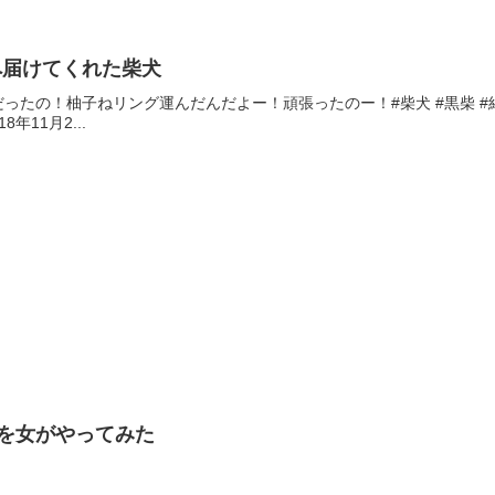
へ届けてくれた柴犬
！柚子ねリング運んだんだよー！頑張ったのー！#柴犬 #黒柴 #結婚式 #リングドッ
018年11月2...
トを女がやってみた