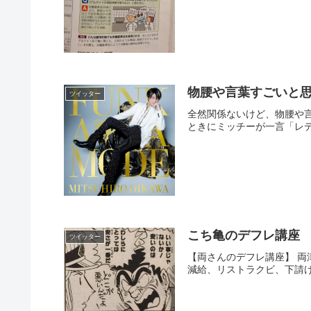
物腰や言葉すごいと
ツイッター
全然関係ないけど、物腰や
ときにミッチーが一言「レデ
こち亀のデフレ講座
ツイッター
【両さんのデフレ講座】 
減給、リストラクビ、下請け