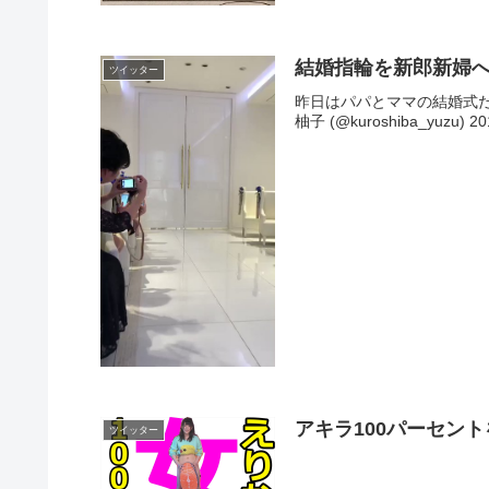
結婚指輪を新郎新婦
ツイッター
昨日はパパとママの結婚式だったの
柚子 (@kuroshiba_yuzu) 2
アキラ100パーセン
ツイッター