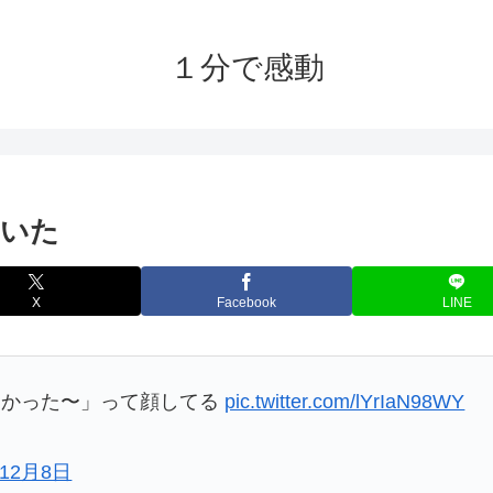
１分で感動
ていた
X
Facebook
LINE
助かった〜」って顔してる
pic.twitter.com/lYrIaN98WY
年12月8日