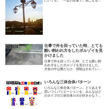
にいても」「一定の音量で」聞こえるじ
ゃんね。パレードでそれが繊細すぎるス
ピーカー配置の功績だと知ってたけど、
見えてるやつだけじゃない、景観を彩る
写真のこれらも全部スピー...
仕事で外を回っていた時、とても
ツイッター
酷い飼われ方をしたボルゾイを見
かけました
仕事で外を回っていた時、とても酷い飼
われ方をしたボルゾイを見かけました。
犬舎の中は糞だらけ、掃除はされていま
せん。その匂いを消すのに、キッチンハ
イターやカビキラーを振り撒いているそ
うです。なんとか助けてあげたい?埼玉県
いろんな三体合体パターン
ツイッター
新座市片山6丁目です。...
いろんな三体合体パターン。とりあえず
思いつくバリエーションを。みんなはど
のタイプの三体合体ロボが好きかな？
pic.twitter.com/cfQ1FeH1qW— 池上啓介
(@kay0225) 2017年7月13日