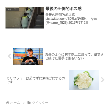
最後の圧倒的ボス感
ツイッター
最後の圧倒的ボス感
pic.twitter.com/B07LcNV80k— なめ
(@name_4525) 2017年7月2日
真央のように10年以上に渡って、成功さ
せ続けた選手は誰もいない
カリフラワーは茹でずに素揚げにするの
です
ホーム
ツイッター