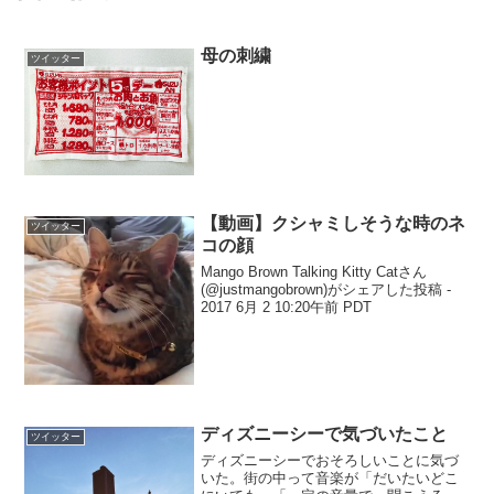
母の刺繍
ツイッター
【動画】クシャミしそうな時のネ
ツイッター
コの顔
Mango Brown Talking Kitty Catさん
(@justmangobrown)がシェアした投稿 -
2017 6月 2 10:20午前 PDT
ディズニーシーで気づいたこと
ツイッター
ディズニーシーでおそろしいことに気づ
いた。街の中って音楽が「だいたいどこ