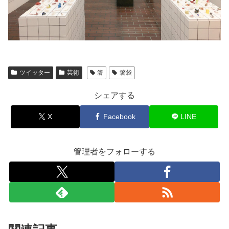
ツイッター
芸術
箸
箸袋
シェアする
X
Facebook
LINE
管理者をフォローする