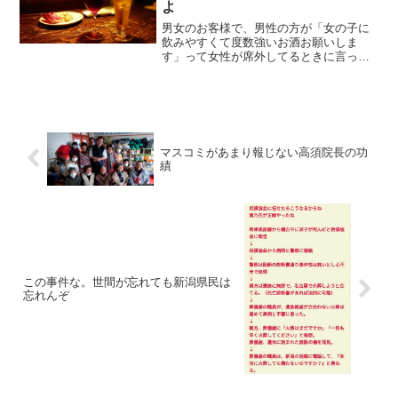
よ
男女のお客様で、男性の方が「女の子に
飲みやすくて度数強いお酒お願いしま
す」って女性が席外してるときに言って
きたときは、めちゃくちゃ飲みやすくて
めちゃくちゃ度数低めのお酒を提供して
るんだけど、本当にお酒で酔わせて女性
を口説く手法まじでダサいか...
マスコミがあまり報じない高須院長の功
績
この事件な。世間が忘れても新潟県民は
忘れんぞ