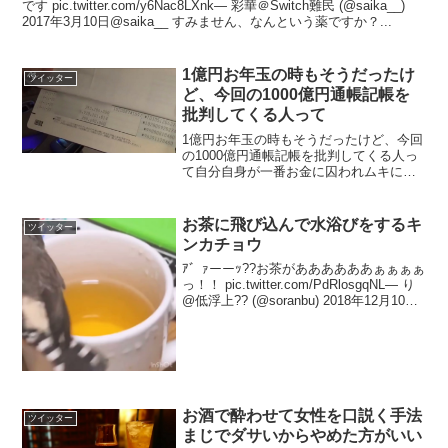
です pic.twitter.com/y6Nac8LXnk— 彩華＠Switch難民 (@saika__)
2017年3月10日@saika__ すみません、なんという薬ですか？...
1億円お年玉の時もそうだったけ
ツイッター
ど、今回の1000億円通帳記帳を
批判してくる人って
1億円お年玉の時もそうだったけど、今回
の1000億円通帳記帳を批判してくる人っ
て自分自身が一番お金に囚われムキにな
っていることに気づいてない。人に下品
という前に、人のお金の使い方にケチつ
けることが一番下品だということに気づ
お茶に飛び込んで水浴びをするキ
ツイッター
いて欲しい。もっと...
ンカチョウ
ｱ゛ｧーーｯ??お茶がああああああぁぁぁぁ
っ！！ pic.twitter.com/PdRlosgqNL— り
@低浮上?? (@soranbu) 2018年12月10日
pic.twitter.com/RWPFPcTjTn— ツイ廃絵
師（アイ...
お酒で酔わせて女性を口説く手法
ツイッター
まじでダサいからやめた方がいい