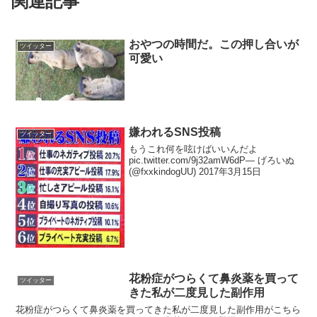
関連記事
おやつの時間だ。この押し合いが
ツイッター
可愛い
嫌われるSNS投稿
ツイッター
もうこれ何を呟けばいいんだよ
pic.twitter.com/9j32amW6dP— げろいぬ
(@fxxkindogUU) 2017年3月15日
花粉症がつらくて鼻炎薬を買って
ツイッター
きた私が二度見した副作用
花粉症がつらくて鼻炎薬を買ってきた私が二度見した副作用がこちら