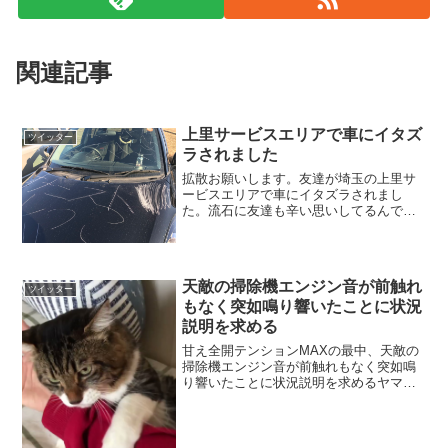
関連記事
上里サービスエリアで車にイタズ
ツイッター
ラされました
拡散お願いします。友達が埼玉の上里サ
ービスエリアで車にイタズラされまし
た。流石に友達も辛い思いしてるんで出
来るだけ情報欲しいです。後埼玉の別の
場所でもあるらしいので気をつけるしか
出来ませんが皆様気をつけてください。
pic.twitter....
天敵の掃除機エンジン音が前触れ
ツイッター
もなく突如鳴り響いたことに状況
説明を求める
甘え全開テンションMAXの最中、天敵の
掃除機エンジン音が前触れもなく突如鳴
り響いたことに状況説明を求めるヤマダ
氏。 pic.twitter.com/p7DIUUHxet— カネ
キリカ(主)／ヤマダ(猫)
(@Kirika_ma_cos) 2...