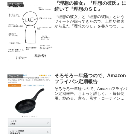
『理想の彼女』『理想の彼氏』に
ツイッター
続いて『理想のＳＥ』
『理想の彼女』と『理想の彼氏』という
ツイートが回ってきたので、上司や顧客
から見た『理想のＳＥ』を書きつつ、自
ら突っ込んで見た。
pic.twitter.com/ewF9R8ytfG— むぎ＠ＳＥ
(@MUGI1208) 2016年12月13...
そろそろ一年経つので、Amazon
ツイッター
フライパン定期報告
そろそろ一年経つので、Amazonフライパ
ン定期報告。ちょっと詳しく。・毎日使
用。炒める、煮る、蒸す・コーティング
変化無し、こびりつきゼロ。ストレスフ
リー・水でサラッと汚れ落ちるから洗剤
でなでるだけ・フライパンとは思えない
ほど軽い・ヤバイ値...