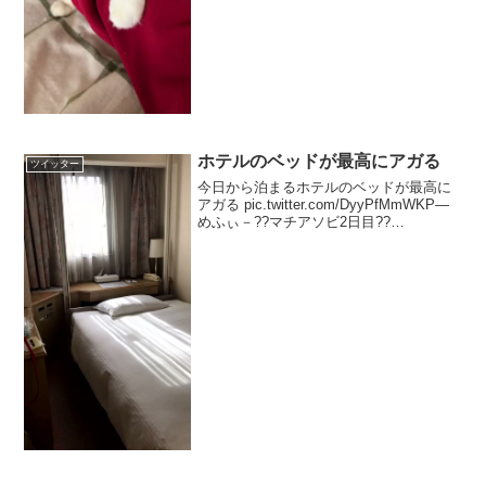
ホテルのベッドが最高にアガる
ツイッター
今日から泊まるホテルのベッドが最高に
アガる pic.twitter.com/DyyPfMmWKP—
めふぃ－??マチアソビ2日目??
(@k_me0x0) 2018年5月9日見たことない
ボタンあるななんだろって…好奇心だっ
たんです…??笑—...