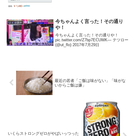
今ちゃんよく言った！その通り
ツイッター
や！
今ちゃんよく言った！その通りや！
pic.twitter.com/Z7bp7ECUWK— テツロー
(@ut_flo) 2017年7月29日
最近の若者「ご飯は味がない」「味がな
いからご飯は嫌」
いくらストロングゼロがやばいっつった