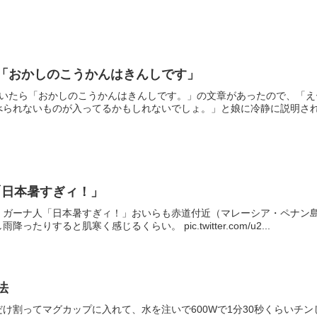
「おかしのこうかんはきんしです」
ていたら「おかしのこうかんはきんしです。」の文章があったので、「
られないものが入ってるかもしれないでしょ。」と娘に冷静に説明された
「日本暑すぎィ！」
」ガーナ人「日本暑すぎィ！」おいらも赤道付近（マレーシア・ペナン
たりすると肌寒く感じるくらい。 pic.twitter.com/u2...
法
け割ってマグカップに入れて、水を注いで600Wで1分30秒くらいチン