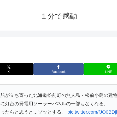
１分で感動
X
Facebook
LINE
造船が立ち寄った北海道松前町の無人島・松前小島の建
らに灯台の発電用ソーラーパネルの一部もなくなる。
だったらと思うと…ゾッとする。
pic.twitter.com/fJO0BDjl