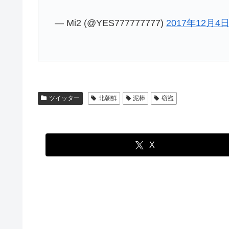
— Mi2 (@YES777777777)
2017年12月4
ツイッター
北朝鮮
泥棒
窃盗
X