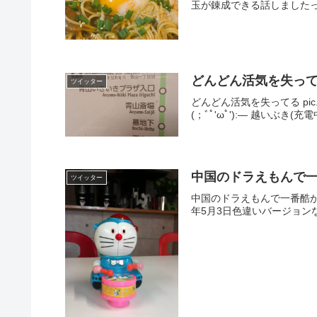
玉が錬成できる話しましたっけ pic.
どんどん活気を失っ
ツイッター
どんどん活気を失ってる pic.t
(；ﾞﾟ'ωﾟ'):— 越いぶき(充電中)
中国のドラえもんで
ツイッター
中国のドラえもんで一番酷かったの
年5月3日色違いバージョンな