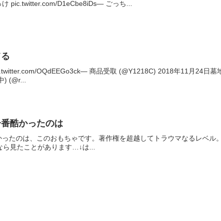
twitter.com/D1eCbe8iDs— ごっち...
てる
witter.com/OQdEEGo3ck— 商品受取 (@Y1218C) 2018年1
 (@r...
一番酷かったのは
は、このおもちゃです。著作権を超越してトラウマなるレベル。 pic.twitter.c
ら見たことがあります…↓は...