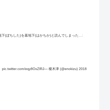
1月24日墓地下(ぼちした)を墓地下(はかちか)と読んでしまった…:
om/eqy8OxZlRJ— 榎木津 (@enokizu) 2018