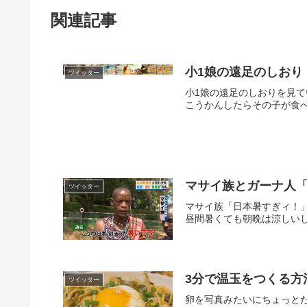
関連記事
小1娘の遠足のしおり
ツイッター
小1娘の遠足のしおりを見
こうかんしたらその子が食べ
マサイ族とガーナ人
ツイッター
マサイ族「日本暑すぎィ！
昼間暑くても朝晩は涼しいし雨降っ
3分で温玉をつくる方
ツイッター
卵を写真みたいにちょっとだ