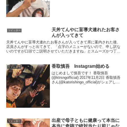
たので書いておきます。— ヒャダイン or
前山田健一 (@HyadainMaeyamad) 2019
年4月28日
天丼てんやに盲導犬連れたお客さ
ツイッター
んが入ってきて
天丼てんやに盲導犬連れたお客さんが入ってきて席に案内された後、
店員さんがすっと出てきて、「点字のメニューがないので、申し訳な
いのですが口頭でご説明させていただきますね」とスムーズかつ丁寧
に対応していて、端で見ていて相当感心しました。当たり前...
香取慎吾 Instagram始める
ツイッター
はじめまして慎吾です！ 香取慎吾
(@ktrsngofficial) 2017年11月2日 香取慎吾
さん(@katorishingo_official)がシェアした
投稿 - 2017 11月 2 5:26午前 PDT
出産で母子ともに健康って本当に
ツイッター
本当に奇跡で絶対当たり前じゃな