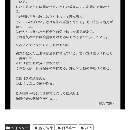
ツイッター
他可能花
日馬富士
相撲