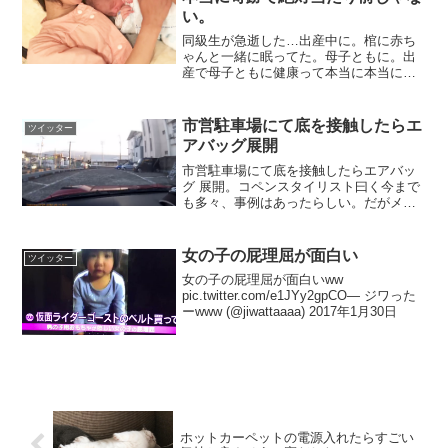
い。
同級生が急逝した…出産中に。棺に赤ち
ゃんと一緒に眠ってた。母子ともに。出
産で母子ともに健康って本当に本当に奇
跡で絶対当たり前じゃない。女は命をか
けて新しい命をつくる。だから世の中の
パパ、今日はママに優しくしてあげてほ
市営駐車場にて底を接触したらエ
ツイッター
しい。— ぴらにああっぷ...
アバッグ展開
市営駐車場にて底を接触したらエアバッ
グ 展開。コペンスタイリスト曰く今まで
も多々、事例はあったらしい。だがメー
カー、ディーラー共に正常だと主張し修
理費25万wコペンユーザーは注意 #コペン
#コペンエクスプレイ pic.twitter.co...
女の子の屁理屈が面白い
ツイッター
女の子の屁理屈が面白いww
pic.twitter.com/e1JYy2gpCO— ジワった
ーwww (@jiwattaaaa) 2017年1月30日
ホットカーペットの電源入れたらすごい