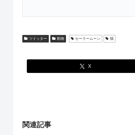
ツイッター
動物
セーラームーン
猫
X
関連記事