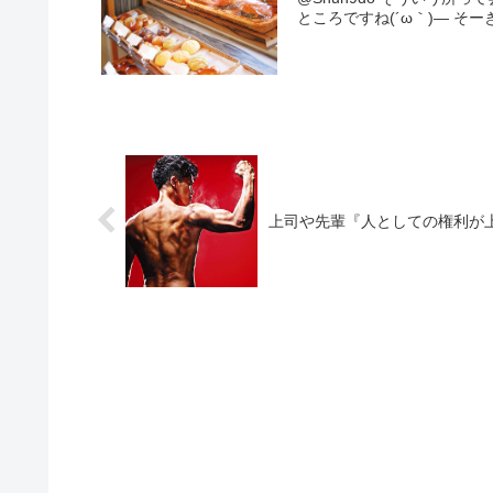
ところですね(´ω｀)— そーき@
上司や先輩『人としての権利が