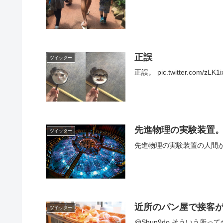
正誤
ツイッター
正誤。 pic.twitter.com/zL
先進物理の実験装置
ツイッター
先進物理の実験装置の人間が踏み入れ
近所のパン屋で接客
ツイッター
@Shun9do そういう