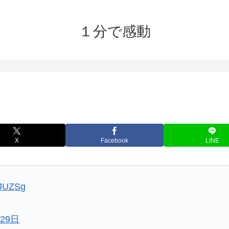
１分で感動
X
Facebook
LINE
FJUZSg
月29日