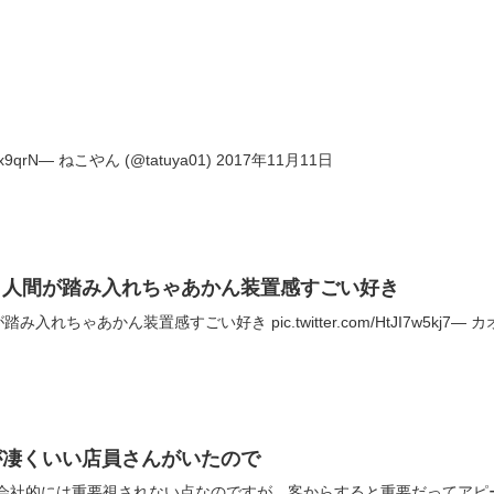
K1ix9qrN— ねこやん (@tatuya01) 2017年11月11日
。人間が踏み入れちゃあかん装置感すごい好き
ちゃあかん装置感すごい好き pic.twitter.com/HtJI7w5kj7— カオル 
が凄くいい店員さんがいたので
所って会社的には重要視されない点なのですが、客からすると重要だってア