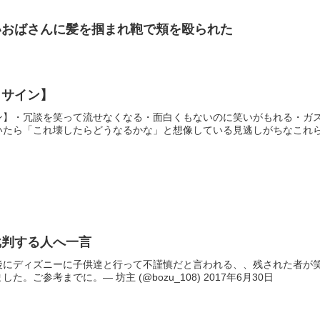
いおばさんに髪を掴まれ鞄で頬を殴られた
よサイン】
ン】・冗談を笑って流せなくなる・面白くもないのに笑いがもれる・ガ
たら「これ壊したらどうなるかな」と想像している見逃しがちなこれらの
批判する人へ一言
後にディズニーに子供達と行って不謹慎だと言われる、、残された者が
。ご参考までに。— 坊主 (@bozu_108) 2017年6月30日