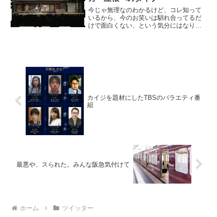
今じゃ無理なのわかるけど、コレ知って
いるから、今のお笑いは馴れ合ってるだ
けで面白くない、という気分にはなりま
す。一晩で1000万円レベルのセットを潰
していた、とも。— おなかぷよぷよ@技
術情報収集 (@tweetest8) 2017年9月3...
カイジを題材にしたTBSのバラエティ番
組
最悪や、スられた。みんな阪急気付けて
ホーム
ツイッター