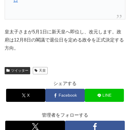
日
皇太子さまが5月1日に新天皇へ即位し、改元します。政
府は12月8日の閣議で退位日を定める政令を正式決定する
方向。
ツイッター
天皇
シェアする
X
Facebook
LINE
管理者をフォローする