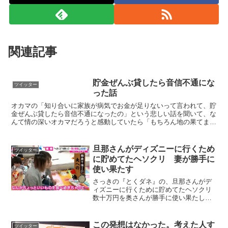
関連記事
貯金ぜんぶ貸したら音信不通にな
ツイッター
った話
オカマの「知り合いに家族が病気でお金が足りないって言われて、貯
金ぜんぶ貸したら音信不通になったの」という悲しい話を聞いて、な
んて情の深いオカマだろうと感動していたら「もちろん地の果てまで
追いかけて回収したわ」とたのもしかった。— かる (@...
旦那さんがディズニーに行くため
ツイッター
に貯めてたヘソクリ 妻が勝手に
使い果たす
さっきの『とくダネ』の、旦那さんがデ
ィズニーに行くために貯めてたヘソクリ
数十万円を奥さんが勝手に使い果たした
のを謝るってやつ、めっちゃ気分悪くな
った…偉そうに「後で怒るな」と言った
挙句、「おーすごいね」「頑張って貯め
この発想はなかった。考えた人す
ツイッター