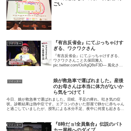
てください」って…なんで...
ごい
『有吉反省会』にてぶっちゃけす
ツイッター
ぎる、ワクワクさん
『有吉反省会』にてぶっちゃけすぎる、
ワクワクさんこと久保田雅人
pic.twitter.com/OoXgQ8sF3D— 風化させ
ないbot (@bot05179422) 2019年2月19日
子供の時だったらショックだったかもし
れないが今思え...
娘が救急車で運ばれました。産後
ツイッター
のお母さんは本当に体力がないか
ら気をつけて！
今日、娘が救急車で運ばれました。目眩、手足の痺れ、吐き気の症
状。診断結果は熱中症です。エアコンのきいた部屋で静かに赤ちゃん
と過ごしていましたが、授乳による水分不足、夜中に何度も起きる事
での疲労が原因との事でした。産後のお母さんは、本当に体力...
『8時だョ!全員集合』伝説のパト
ツイッター
カー屋根へのダイブ