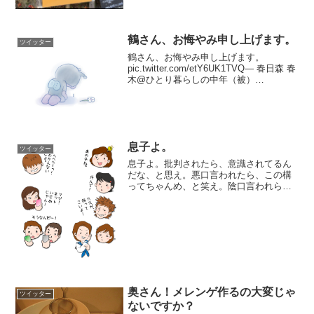
鶴さん、お悔やみ申し上げます。
ツイッター
鶴さん、お悔やみ申し上げます。
pic.twitter.com/etY6UK1TVQ— 春日森 春
木@ひとり暮らしの中年（被）
(@harukya_anime) 2017年11月17日
息子よ。
ツイッター
息子よ。批判されたら、意識されてるん
だな、と思え。悪口言われたら、この構
ってちゃんめ、と笑え。陰口言われら、
面と向かって言えないんだな、と思え。
自分のストレスを他人に押し付けてスッ
キリしたい奴らの踏み台になるな。自分
は人をバカにしない、と強...
奥さん！メレンゲ作るの大変じゃ
ツイッター
ないですか？