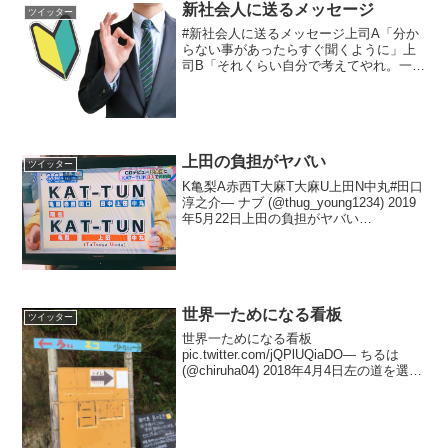
新社会人に送るメッセージ
ツイッター
#新社会人に送るメッセージ上司A「分か
らない事があったらすぐ聞くように」上
司B「それくらい自分で考えてやれ。一々
聞くな」皆さんはどちらの上司に従いた
いですか？恐らくAと答える方が多数だと
思われます。ですがここで残念なお知ら
せがあります。Aと...
上田の負担がヤバい
ツイッター
K亀梨A赤西T大麻T大麻U上田N中丸#田口
淳之介— ナブ (@thug_young1234) 2019
年5月22日上田の負担がヤバい
pic.twitter.com/hluYL9A3y4— シコ山シコ
ゾウちゃん (@miseryloser)...
世界一ためになる看板
ツイッター
世界一ためになる看板
pic.twitter.com/jQPlUQiaDO— ちるは
(@chiruha04) 2018年4月4日左の道を選び
ました pic.twitter.com/euuhvjhmSU— ち
るは (@chiruha04) ...