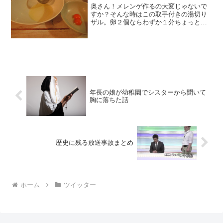
奥さん！メレンゲ作るの大変じゃないで
すか？そんな時はこの取手付きの湯切り
ザル。卵２個ならわずか１分ちょっとで
角ピンピンのメレンゲが出来ちゃいます
よ！しかも泡立て器より音も静か。オム
レツもふわふわw pic.twitter.com/Yqqu1...
年長の娘が幼稚園でシスターから聞いて
胸に落ちた話
歴史に残る放送事故まとめ
ホーム
ツイッター