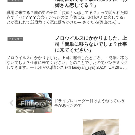
姉さん恋してる？」
職場に来てる７歳の男の子に「お姉さん恋してる？」って聞かれた時
点で「ﾝﾝﾝ？？？😊😊」だったのに「僕はね、お姉さんに恋してる」
とか言われて22歳危うく恋に落ちかけた— さくたろ(奥山の人)
(@sxxktaro) 2017年5月22日@SE...
ノロウイルスにかかりました。上
ツイッター
司「簡単に移らないでしょ？仕事
に来てください」
ノロウイルスにかかりました。上司に報告したところ、「簡単に移ら
ないでしょ？仕事に来てください」とのことでしたのでパンデミック
してきます。— はせやん∫情シス (@Haseyan_sys) 2020年1月28日あ
りがとうございます…ノロウイル...
ドライブレコーダー付けようねっていう
事があったので