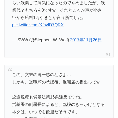
らい残業して病気になったのでやめましたが。残
業代？もちろん0ですw それどころか声が小さ
いから給料1万引きとか言う所でした。
pic.twitter.com/KfnvID7QRX
— SWW (@Steppen_W_Wolf)
2017年11月26日
この、文末の統一感のなさよ…
しかも、退職願の承認後、退職届の提出ってw
返還規程も労基法第16条違反ですね。
労基署の副署長によると、臨検のきっかけとなる
ネタは、いつでも歓迎だそうです。