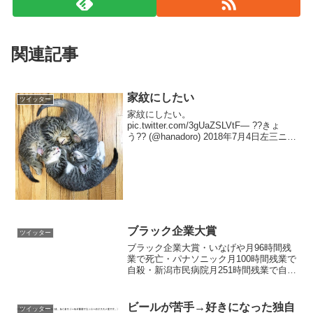
関連記事
家紋にしたい
ツイッター
家紋にしたい。
pic.twitter.com/3gUaZSLVtF— ??きょ
う?? (@hanadoro) 2018年7月4日左三ニャ
萌え pic.twitter.com/gOfHMLphPs— なお
なお (@ukonminazuki)...
ブラック企業大賞
ツイッター
ブラック企業大賞・いなげや月96時間残
業で死亡・パナソニック月100時間残業で
自殺・新潟市民病院月251時間残業で自
殺・NHK月159時間残業で死亡・大成建設
月190時間残業で自殺・大和ハウス工業月
109時間残業で退社・ヤマト運輸月102
ビールが苦手→好きになった独自
ツイッター