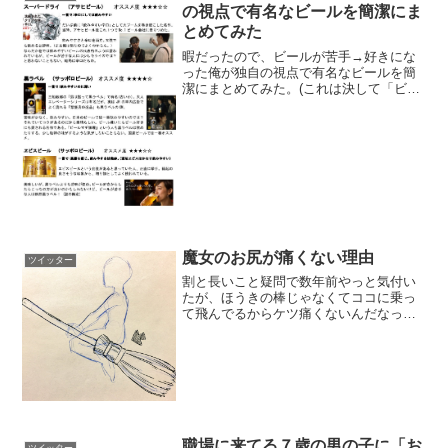
時...
の視点で有名なビールを簡潔にま
とめてみた
暇だったので、ビールが苦手→好きにな
った俺が独自の視点で有名なビールを簡
潔にまとめてみた。(これは決して「ビー
ルが苦手？いいよ飲めよ」というもので
はなく、「貴方がビールを嫌いなのは苦
いビールばかり飲んできたからでは？ も
っと飲みやすいビール...
魔女のお尻が痛くない理由
ツイッター
割と長いこと疑問で数年前やっと気付い
たが、ほうきの棒じゃなくてココに乗っ
て飛んでるからケツ痛くないんだなって
pic.twitter.com/pZi0hxNDzl— 壹鵺
(@eins87) 2016年1月22日@eins87 なお
デッキブ...
職場に来てる７歳の男の子に「お
ツイッター