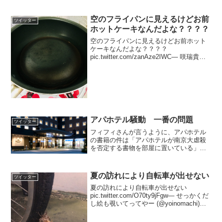
お母さんだったらどうするんだろう８５歳：お母さんに相談...
空のフライパンに見えるけどお前
ツイッター
ホットケーキなんだよな？？？？
空のフライパンに見えるけどお前ホット
ケーキなんだよな？？？？
pic.twitter.com/zanAze2IWC— 咲瑞貴り
ん@粉の練炭術師 (@D__prpr_0515) 2018
年9月15日おぉん…… pic.twitter.com/...
アパホテル騒動 一番の問題
ツイッター
フィフィさんが言うように、アパホテル
の書籍の件は「アパホテルが南京大虐殺
を否定する書物を部屋に置いている」で
はなく、「中国共産党が日本の私企業の
言論を弾圧している」と報道されるべき
件です。それが、言論の自由を保証され
夏の訪れにより自転車が出せない
ツイッター
ている日本に於ける、最も...
夏の訪れにより自転車が出せない
pic.twitter.com/O70ty9jFgw— せっかくだ
し絵も覗いてってやー (@yoinomachi)
2017年7月2日無事旅立っていきました
pic.twitter.com/P3It5ZbZs...