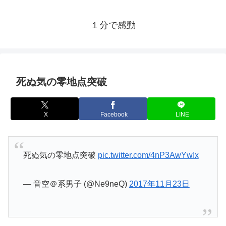
１分で感動
死ぬ気の零地点突破
X
Facebook
LINE
死ぬ気の零地点突破
pic.twitter.com/4nP3AwYwIx
— 音空＠系男子 (@Ne9neQ)
2017年11月23日