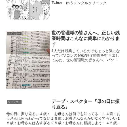
Twitter ゆうメンタルクリニック
世の管理職の皆さんへ。正しい残
ツイッター
業時間はこんなに簡単にわかりま
す
1人だけ残業しているのでちょっと気にな
ってパソコンの起動/終了時間を打ち出し
てみた。世の管理職の皆さんへ。パソコ
ンの機能で正しい残業時間はこんなに簡
単にわかります。タイムカード切らせて
席に戻しても無意味です。裁判の証拠に
もなります。 pic...
デーブ・スペクター『母の日に振
ツイッター
り返る』
母の日に振り返る。４歳： お母さんは何でも知ってる！１４歳：お
母さんは何もわかってない１６歳：お母さんなんかいなくてもいい１
８歳：お母さんは古すぎる２５歳：お母さんに相談しよう！４５歳：